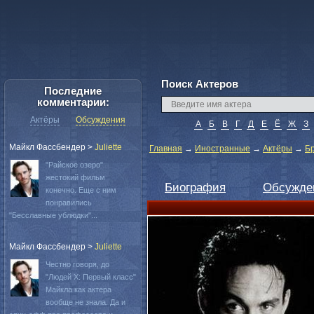
Поиск Актеров
Последние
комментарии:
Актёры
Обсуждения
А
Б
В
Г
Д
Е
Ё
Ж
З
Майкл Фассбендер
>
Juliette
Главная
→
Иностранные
→
Актёры
→
Б
"Райское озеро"
жестокий фильм
Биография
Обсужде
конечно. Еще с ним
понравились
"Бесславные ублюдки"...
Майкл Фассбендер
>
Juliette
Честно говоря, до
"Людей Х: Первый класс"
Майкла как актера
вообще не знала. Да и