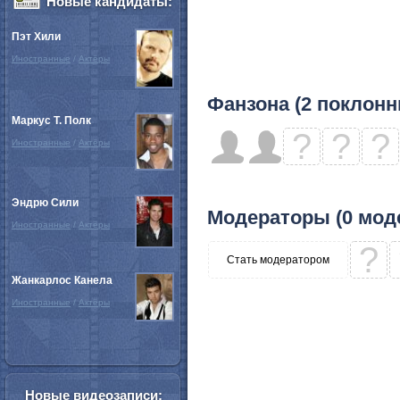
Новые кандидаты:
Пэт Хили
Иностранные
/
Актёры
Фанзона (2 поклонн
Маркус Т. Полк
?
?
?
Иностранные
/
Актёры
Эндрю Сили
Модераторы (0 мод
Иностранные
/
Актёры
?
Стать модератором
Жанкарлос Канела
Иностранные
/
Актёры
Новые видеозаписи: