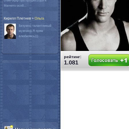
спин-офф про профессора и
Магнито особ...
Кирилл Плетнев
>
Oльга
Безумно талантливый
мужчина.Я прям
влюбилась)))
рейтинг:
1.081