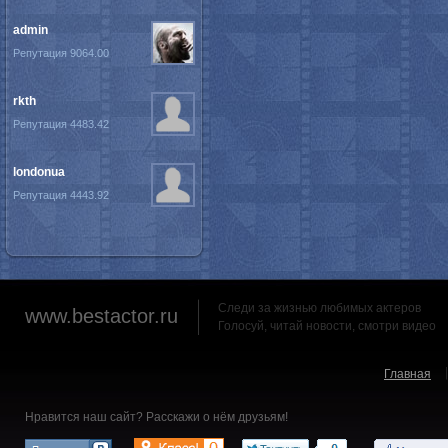
admin
Репутация 9064.00
rkth
Репутация 4483.42
londonua
Репутация 4443.92
Следи за жизнью любимых актеров
www.bestactor.ru
Голосуй, читай новости, смотри видео
Главная
Нравится наш сайт? Расскажи о нём друзьям!