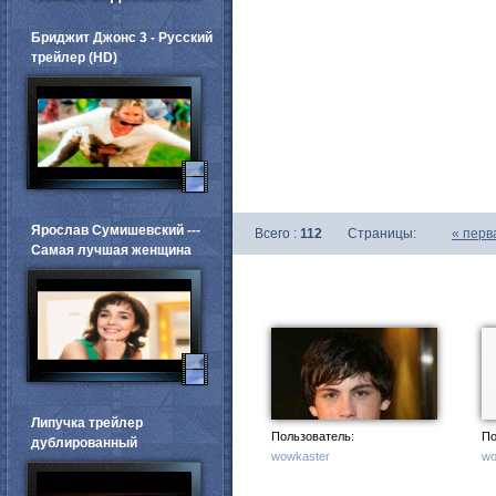
Бриджит Джонс 3 - Русский
трейлер (HD)
Ярослав Сумишевский ---
Всего :
112
Страницы:
«
перв
Самая лучшая женщина
Липучка трейлер
Пользователь:
По
дублированный
wowkaster
wo