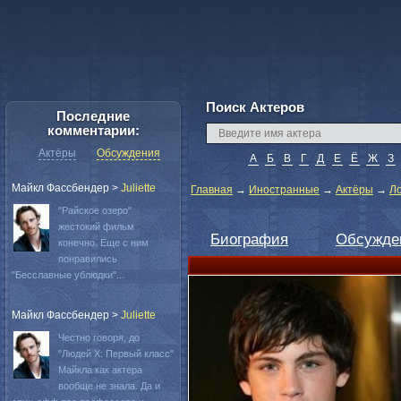
Поиск Актеров
Последние
комментарии:
Актёры
Обсуждения
А
Б
В
Г
Д
Е
Ё
Ж
З
Майкл Фассбендер
>
Juliette
Главная
→
Иностранные
→
Актёры
→
Л
"Райское озеро"
жестокий фильм
Биография
Обсужде
конечно. Еще с ним
понравились
"Бесславные ублюдки"...
Майкл Фассбендер
>
Juliette
Честно говоря, до
"Людей Х: Первый класс"
Майкла как актера
вообще не знала. Да и