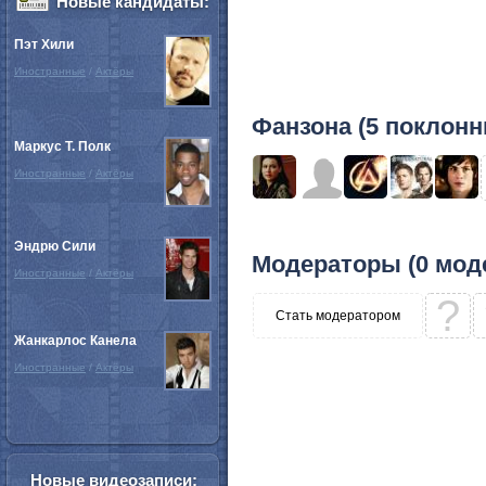
Новые кандидаты:
Пэт Хили
Иностранные
/
Актёры
Фанзона (5 поклонн
Маркус Т. Полк
Иностранные
/
Актёры
Эндрю Сили
Модераторы (0 мод
Иностранные
/
Актёры
?
Стать модератором
Жанкарлос Канела
Иностранные
/
Актёры
Новые видеозаписи: