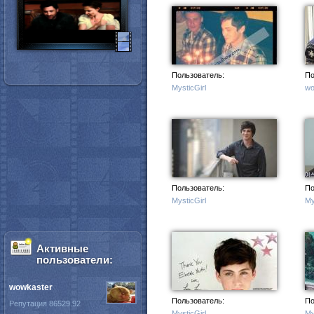
Пользователь:
По
MysticGirl
wo
Пользователь:
По
MysticGirl
My
Активные
пользователи:
wowkaster
Пользователь:
По
Репутация 86529.92
MysticGirl
My