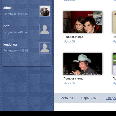
admin
Репутация 9064.00
rkth
Репутация 4483.42
Пользователь:
По
MysticGirl
My
londonua
Репутация 4443.92
Пользователь:
По
MysticGirl
My
Всего :
112
Страницы:
«
перв