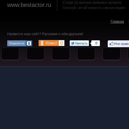
Следи за жизнью любимых актеров
www.bestactor.ru
Голосуй, читай новости, смотри видео
Главная
Нравится наш сайт? Расскажи о нём друзьям!