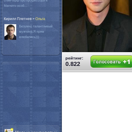
спин-офф про профессора и
Магнито особ...
Кирилл Плетнев
>
Oльга
Безумно талантливый
мужчина.Я прям
влюбилась)))
рейтинг:
0.822