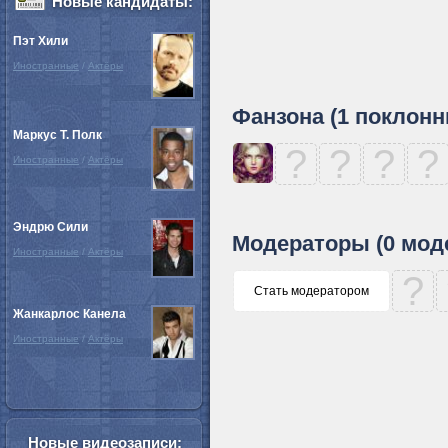
Новые кандидаты:
Пэт Хили
Иностранные
/
Актёры
Фанзона (1 поклонн
Маркус Т. Полк
?
?
?
?
Иностранные
/
Актёры
Эндрю Сили
Модераторы (0 мод
Иностранные
/
Актёры
?
Стать модератором
Жанкарлос Канела
Иностранные
/
Актёры
Новые видеозаписи: