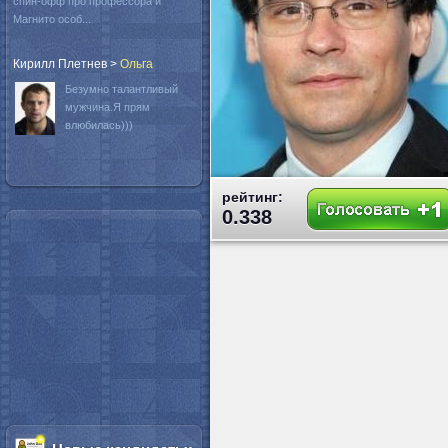
спин-офф про профессора и
Магнито особ...
Кирилл Плетнев
>
Oльга
Безумно талантливый
мужчина.Я прям
влюбилась)))
рейтинг:
0.338