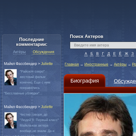
Поиск Актеров
Последние
комментарии:
Актёры
Обсуждения
А
Б
В
Г
Д
Е
Ё
Ж
З
Майкл Фассбендер
>
Juliette
Главная
→
Иностранные
→
Актёры
→
Р
"Райское озеро"
жестокий фильм
Биография
Обсужде
конечно. Еще с ним
понравились
"Бесславные ублюдки"...
Майкл Фассбендер
>
Juliette
Честно говоря, до
"Людей Х: Первый класс"
Майкла как актера
вообще не знала. Да и