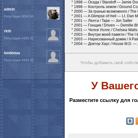
* 1998 — Осада / Standoff — Jamie Do
* 1998 — Контроль земли / Ground Co
admin
* 2000 — За гранью возможного / The O
* 2001 — A Glimpse of Hell — Lt. Dan 
Репутация 9064.00
* 2001 — Лента / Tape — Jon Salter
* 2001 — Гонщик / Driven — Demille Bl
* 2001 — Челси Уоллс / Chelsea Walls
rkth
* 2003 — Внутри моей памяти / The I 
Репутация 4483.42
* 2003 — Нарисованный домик / A Pai
* 2004 — Доктор Хаус / House M.D. —
londonua
Репутация 4443.92
Чтобы добавить свой собств
У Вашег
Разместите ссылку для го