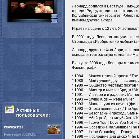
Леонард родился в Вествуде, Нью-Дж
городе Ридвудж, где он находилс
Колумбийский университет. Роберт в
именем другого актера.
Играет на сцене с 12 лет. Участвовал
В 2001 году Леонард получил прес
Стоппарда «Изобретение любви» (англ.
Леонард дружит с Хью Лори, исполни
основали театральную компанию Mala
В августе 2008 года Леонард женил
Фильмография
* 1984 — Манхэттенский проект / The 
* 1988 — Мой лучший друг — вампир / 
* 1989 — Общество мертвых поэтов /
* 1990 — Мистер и миссис Бридж / Mr.
* 1991 — И в горе и в радости / Marrie
* 1993 — Swing Kids — Peter Müller
* 1993 — Много шума из ничего (фильм
* 1993 — Эпоха невинности / The Age 
Активные
* 1994 — Безопасный проход / Safe Pa
пользователи:
* 1996 — Убийца: Дневник убийств / Ki
* 1996 — I Love You, I Love You Not —
wowkaster
* 1996 — Соседские мальчишки / The B
* 1997 — In the Gloaming — Danny
Репутация 86529.92
* 1998 — Последние дни диско / The La