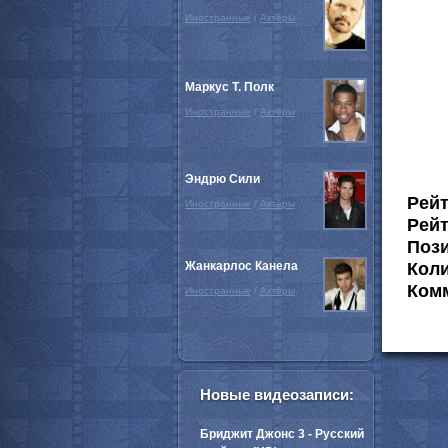
Иностранные
/
Актёры
Маркус Т. Полк
Иностранные
/
Актёры
Эндрю Сили
Рей
Иностранные
/
Актёры
Рейт
Пози
Жанкарлос Канела
Коли
Комм
Иностранные
/
Актёры
Новые видеозаписи:
Бриджит Джонс 3 - Русский