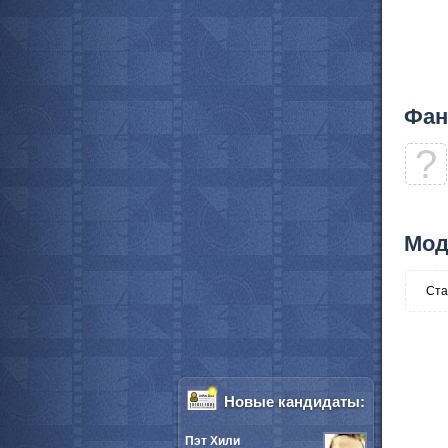
Фан
?
Мод
Ста
Новые кандидаты:
Пэт Хили