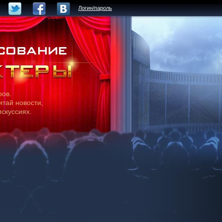
Логин/пароль
ров.
итай новости,
искуссиях.