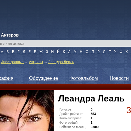
 Актеров
А
Б
В
Г
Д
Е
Ё
Ж
З
И
Й
К
Л
М
Н
О
П
Р
С
Т
У
Ф
Х
→
Иностранные
→
Актрисы
→
Леандра Леаль
рафия
Обсуждение
Фотоальбом
Новости
Леандра Леаль
Голосов:
0
Дней в рейтинге:
853
Комментариев:
1
Фотографий:
1
Рейтинг за месяц:
0.000