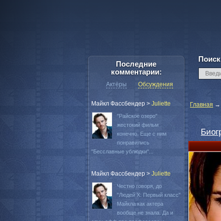
Поиск
Последние
комментарии:
Актёры
Обсуждения
Майкл Фассбендер
>
Juliette
Главная
"Райское озеро"
жестокий фильм
Биог
конечно. Еще с ним
понравились
"Бесславные ублюдки"...
Майкл Фассбендер
>
Juliette
Честно говоря, до
"Людей Х: Первый класс"
Майкла как актера
вообще не знала. Да и