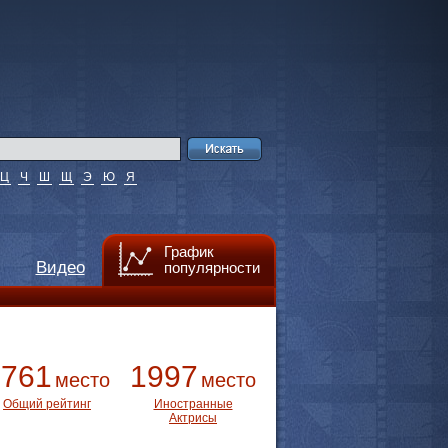
Ц
Ч
Ш
Щ
Э
Ю
Я
График
Видео
популярности
3761
1997
место
место
Общий рейтинг
Иностранные
Актрисы