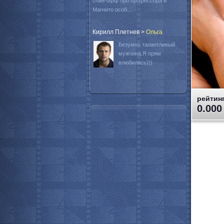
спин-офф про профессора и
Магнито особ...
Кирилл Плетнев
>
Oльга
Безумно талантливый
мужчина.Я прям
влюбилась)))
рейтинг
0.000