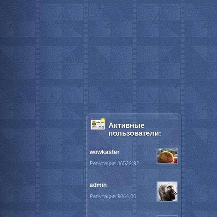
Активные
пользователи:
wowkaster
Репутация 86529.92
admin
Репутация 9064.00