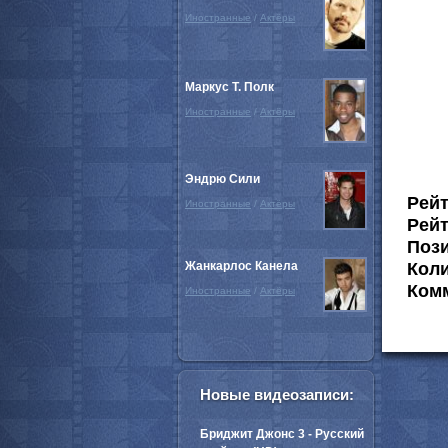
Иностранные
/
Актёры
Маркус Т. Полк
Иностранные
/
Актёры
Эндрю Сили
Рей
Иностранные
/
Актёры
Рейт
Пози
Жанкарлос Канела
Коли
Комм
Иностранные
/
Актёры
Новые видеозаписи:
Бриджит Джонс 3 - Русский