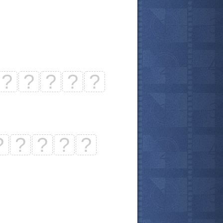
?
?
?
?
?
?
?
?
?
?