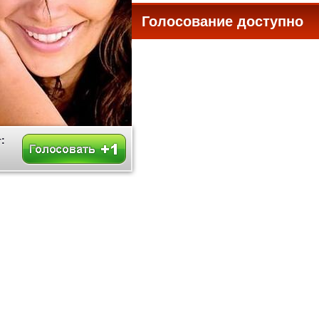
Голосование доступно
все
: