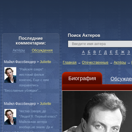
Поиск Актеров
Последние
комментарии:
Актёры
Обсуждения
А
Б
В
Г
Д
Е
Ё
Ж
З
Майкл Фассбендер
>
Juliette
Главная
→
Отечественные
→
Актёры
→
"Райское озеро"
жестокий фильм
Биография
Обсужде
конечно. Еще с ним
понравились
"Бесславные ублюдки"...
Майкл Фассбендер
>
Juliette
Честно говоря, до
"Людей Х: Первый класс"
Майкла как актера
вообще не знала. Да и