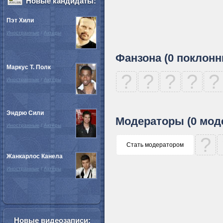
Новые кандидаты:
Пэт Хили
Иностранные
/
Актёры
Фанзона (0 поклонн
Маркус Т. Полк
?
?
?
?
?
Иностранные
/
Актёры
Эндрю Сили
Модераторы (0 мод
Иностранные
/
Актёры
?
Стать модератором
Жанкарлос Канела
Иностранные
/
Актёры
Новые видеозаписи: