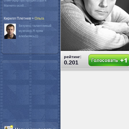
спин-офф про профессора и
Магнито особ...
Кирилл Плетнев
>
Oльга
Безумно талантливый
мужчина.Я прям
влюбилась)))
рейтинг:
0.201