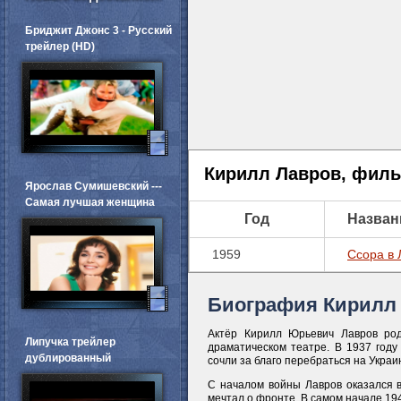
Бриджит Джонс 3 - Русский
трейлер (HD)
Кирилл Лавров, фил
Ярослав Сумишевский ---
Самая лучшая женщина
Год
Назван
1959
Ссора в 
Биография Кирилл
Актёр Кирилл Юрьевич Лавров род
Липучка трейлер
драматическом театре. В 1937 году
дублированный
сочли за благо перебраться на Украи
С началом войны Лавров оказался в 
мечтал о фронте. В самом начале 194