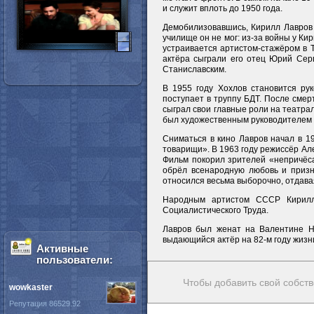
и служит вплоть до 1950 года.
Демобилизовавшись, Кирилл Лавров 
училище он не мог: из-за войны у Ки
устраивается артистом-стажёром в Т
актёра сыграли его отец Юрий Серг
Станиславским.
В 1955 году Хохлов становится рук
поступает в труппу БДТ. После смерт
сыграл свои главные роли на театрал
был художественным руководителем 
Сниматься в кино Лавров начал в 19
товарищи». В 1963 году режиссёр Ал
Фильм покорил зрителей «непричёса
обрёл всенародную любовь и призн
относился весьма выборочно, отдав
Народным артистом СССР Кирилл
Социалистического Труда.
Лавров был женат на Валентине Н
выдающийся актёр на 82-м году жизни
Активные
пользователи:
Чтобы добавить свой собств
wowkaster
Репутация 86529.92