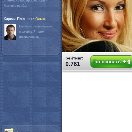
спин-офф про профессора и
Магнито особ...
Кирилл Плетнев
>
Oльга
Безумно талантливый
мужчина.Я прям
влюбилась)))
рейтинг:
0.761