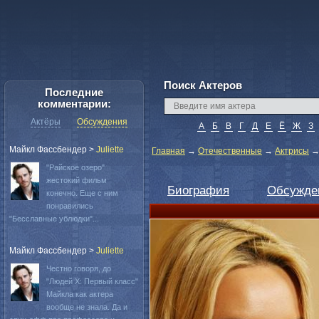
Поиск Актеров
Последние
комментарии:
Актёры
Обсуждения
А
Б
В
Г
Д
Е
Ё
Ж
З
Майкл Фассбендер
>
Juliette
Главная
→
Отечественные
→
Актрисы
"Райское озеро"
жестокий фильм
Биография
Обсужде
конечно. Еще с ним
понравились
"Бесславные ублюдки"...
Майкл Фассбендер
>
Juliette
Честно говоря, до
"Людей Х: Первый класс"
Майкла как актера
вообще не знала. Да и