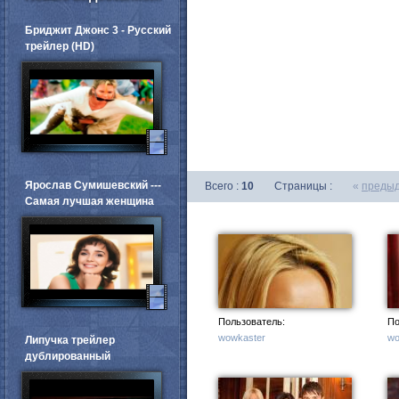
Бриджит Джонс 3 - Русский
трейлер (HD)
Ярослав Сумишевский ---
Всего :
10
Страницы :
«
преды
Самая лучшая женщина
Пользователь:
По
wowkaster
wo
Липучка трейлер
дублированный