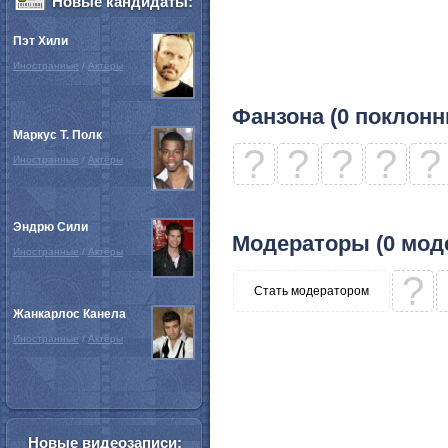
Новые кандидаты:
Пэт Хили
Иностранные
/
Актёры
Фанзона (0 поклонн
Маркус Т. Полк
?
?
?
?
?
Иностранные
/
Актёры
Эндрю Сили
Модераторы (0 мод
Иностранные
/
Актёры
?
Стать модератором
Жанкарлос Канела
Иностранные
/
Актёры
Новые видеозаписи: