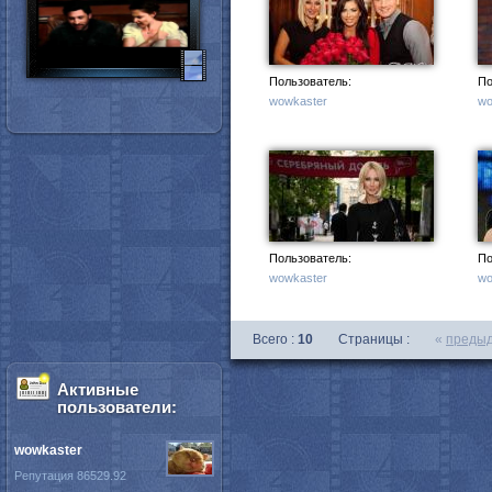
Пользователь:
По
wowkaster
wo
Пользователь:
По
wowkaster
wo
Всего :
10
Страницы :
«
преды
Активные
пользователи:
wowkaster
Репутация 86529.92