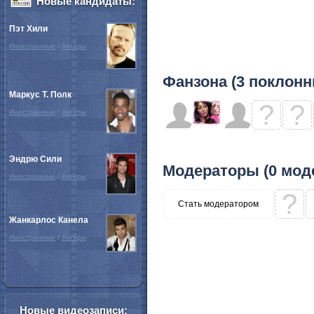
Новые кандидаты:
Пэт Хили
Иностранные
/
Актёры
Фанзона (3 поклонн
Маркус Т. Полк
?
?
Иностранные
/
Актёры
Эндрю Сили
Модераторы (0 мод
Иностранные
/
Актёры
?
Стать модератором
Жанкарлос Канела
Иностранные
/
Актёры
Новые видеозаписи: