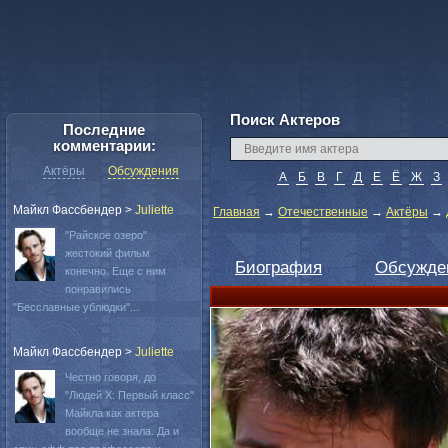
Поиск Актеров
Последние
комментарии:
Актёры
Обсуждения
А
Б
В
Г
Д
Е
Ё
Ж
З
Майкл Фассбендер
>
Juliette
Главная
→
Отечественные
→
Актёры
→
"Райское озеро"
жестокий фильм
Биография
Обсужде
конечно. Еще с ним
понравились
"Бесславные ублюдки"...
Майкл Фассбендер
>
Juliette
Честно говоря, до
"Людей Х: Первый класс"
Майкла как актера
вообще не знала. Да и