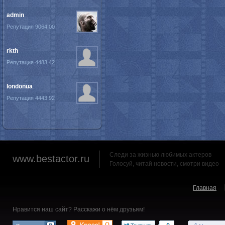
admin
Репутация 9064.00
rkth
Репутация 4483.42
londonua
Репутация 4443.92
Следи за жизнью любимых актеров
www.bestactor.ru
Голосуй, читай новости, смотри видео
Главная
Нравится наш сайт? Расскажи о нём друзьям!