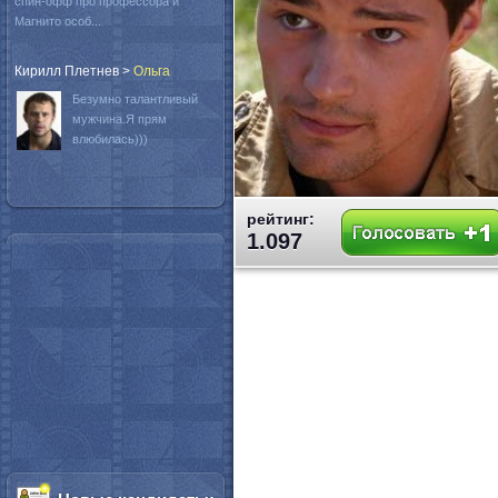
спин-офф про профессора и
Магнито особ...
Кирилл Плетнев
>
Oльга
Безумно талантливый
мужчина.Я прям
влюбилась)))
рейтинг:
1.097