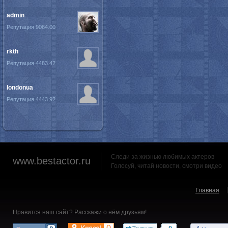
admin
Репутация 9064.00
rkth
Репутация 4483.42
londonua
Репутация 4443.92
Следи за жизнью любимых актеров
www.bestactor.ru
Голосуй, читай новости, смотри видео
Главная
Нравится наш сайт? Расскажи о нём друзьям!