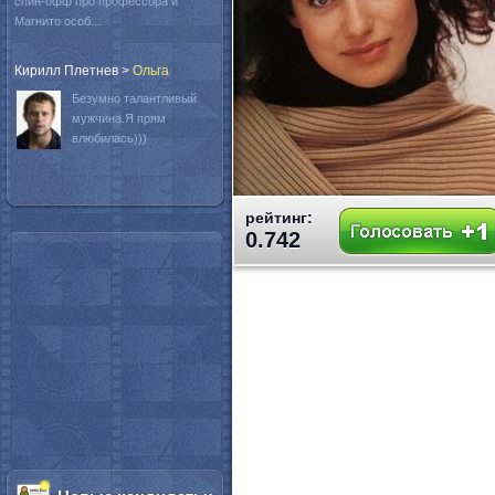
спин-офф про профессора и
Магнито особ...
Кирилл Плетнев
>
Oльга
Безумно талантливый
мужчина.Я прям
влюбилась)))
рейтинг:
0.742