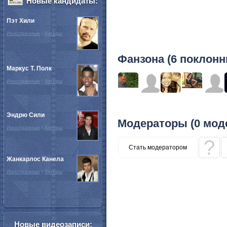
Новые кандидаты:
Пэт Хили
Иностранные
/
Актёры
Фанзона (6 поклонн
Маркус Т. Полк
Иностранные
/
Актёры
Эндрю Сили
Модераторы (0 мод
Иностранные
/
Актёры
?
Стать модератором
Жанкарлос Канела
Иностранные
/
Актёры
Новые видеозаписи: