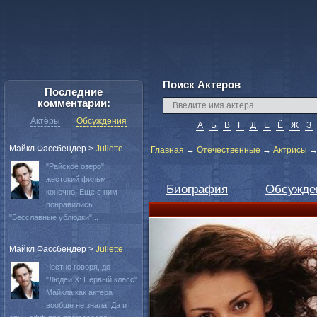
Поиск Актеров
Последние
комментарии:
Актёры
Обсуждения
А
Б
В
Г
Д
Е
Ё
Ж
З
Майкл Фассбендер
>
Juliette
Главная
→
Отечественные
→
Актрисы
"Райское озеро"
жестокий фильм
Биография
Обсужде
конечно. Еще с ним
понравились
"Бесславные ублюдки"...
Майкл Фассбендер
>
Juliette
Честно говоря, до
"Людей Х: Первый класс"
Майкла как актера
вообще не знала. Да и