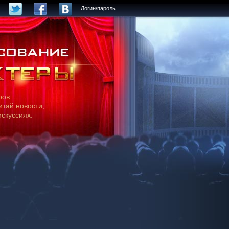
Логин/пароль
ров.
итай новости,
искуссиях.