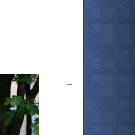
→
все актёры