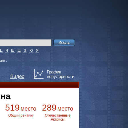
Ц
Ч
Ш
Щ
Э
Ю
Я
ия .
График
Видео
популярности
ина
519
289
место
место
Общий рейтинг
Отечественные
Актрисы