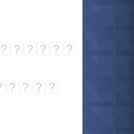
?
?
?
?
?
?
?
?
?
?
?