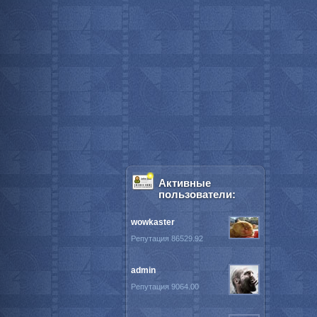
Активные
пользователи:
wowkaster
Репутация 86529.92
admin
Репутация 9064.00