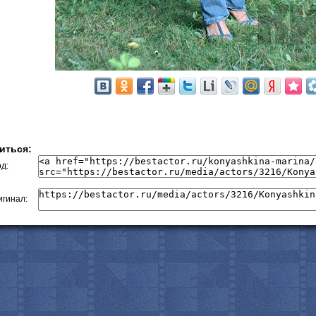
с
иться:
д:
гинал: