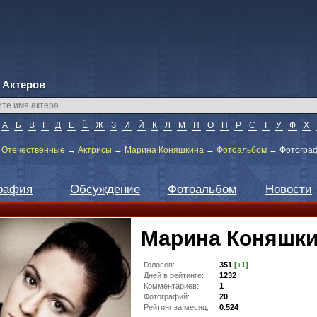
 Актеров
А
Б
В
Г
Д
Е
Ё
Ж
З
И
Й
К
Л
М
Н
О
П
Р
С
Т
У
Ф
Х
→
Отечественные
→
Актрисы
→
Марина Коняшкина
→
Фотоальбом
→
Фотограф
рафия
Обсуждение
Фотоальбом
Новости
Марина Коняшк
Голосов:
351
[+1]
Дней в рейтинге:
1232
Комментариев:
1
Фотографий:
20
Рейтинг за месяц:
0.524