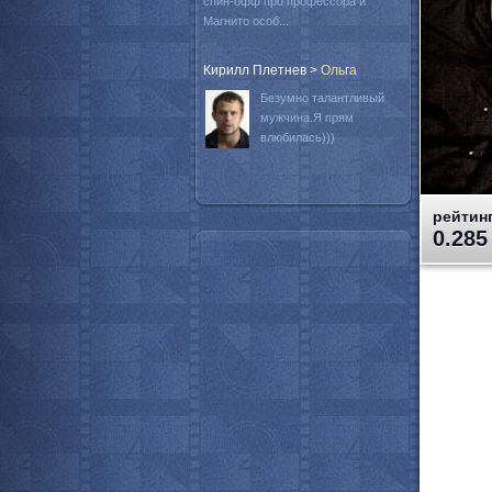
спин-офф про профессора и
Магнито особ...
Кирилл Плетнев
>
Oльга
Безумно талантливый
мужчина.Я прям
влюбилась)))
рейтинг
0.285