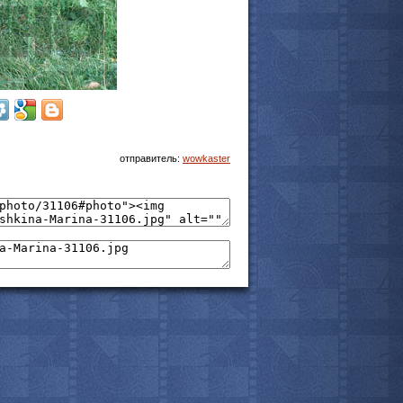
мотреть всё
отправитель:
wowkaster