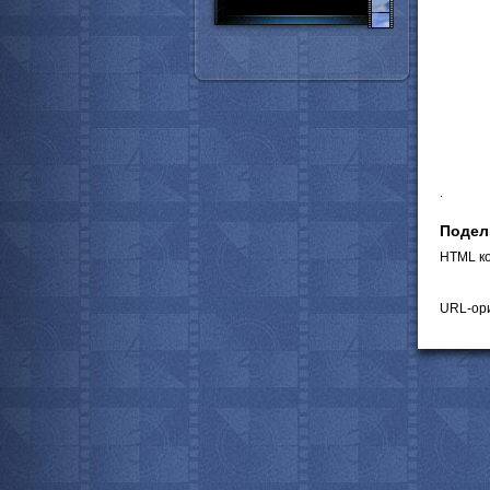
.
Подел
HTML ко
URL-ори