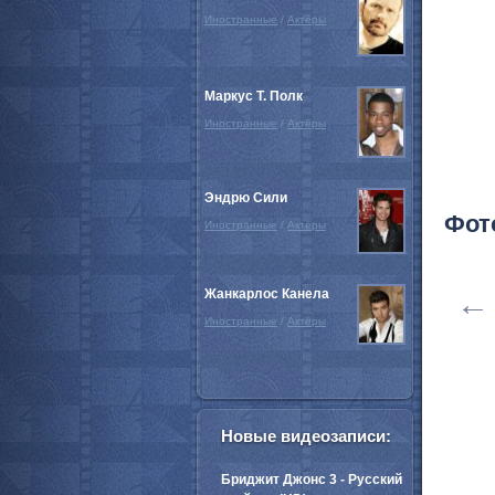
Иностранные
/
Актёры
Маркус Т. Полк
Иностранные
/
Актёры
Эндрю Сили
Фот
Иностранные
/
Актёры
Жанкарлос Канела
←
Иностранные
/
Актёры
Новые видеозаписи:
Бриджит Джонс 3 - Русский