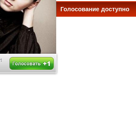
Голосование доступно
все
: