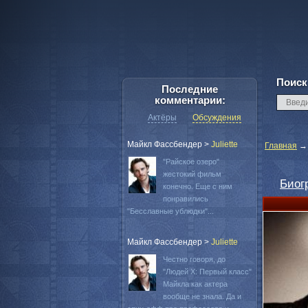
Поиск
Последние
комментарии:
Актёры
Обсуждения
Майкл Фассбендер
>
Juliette
Главная
"Райское озеро"
жестокий фильм
Биог
конечно. Еще с ним
понравились
"Бесславные ублюдки"...
Майкл Фассбендер
>
Juliette
Честно говоря, до
"Людей Х: Первый класс"
Майкла как актера
вообще не знала. Да и