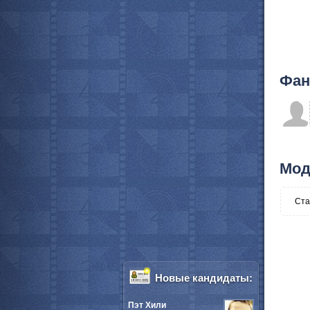
Фан
Мод
Ста
Новые кандидаты:
Пэт Хили