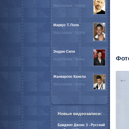
Иностранные
/
Актёры
Маркус Т. Полк
Иностранные
/
Актёры
Эндрю Сили
Фот
Иностранные
/
Актёры
Жанкарлос Канела
←
Иностранные
/
Актёры
Новые видеозаписи:
Бриджит Джонс 3 - Русский