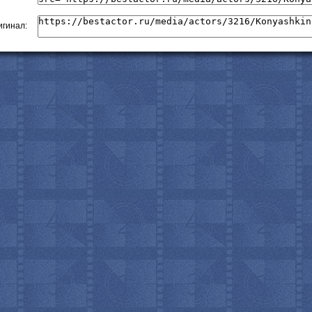
гинал:
с