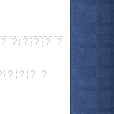
?
?
?
?
?
?
?
?
?
?
?