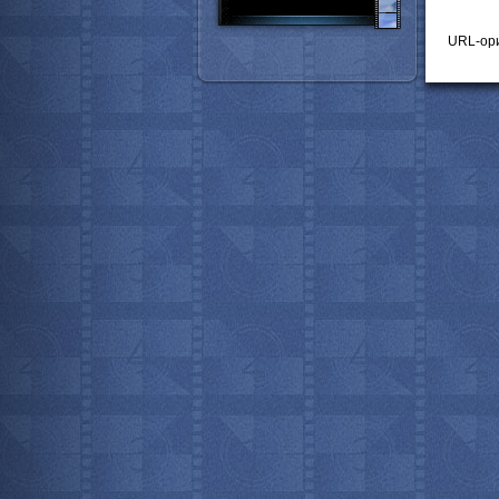
URL-ори