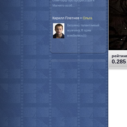
спин-офф про профессора и
Магнито особ...
Кирилл Плетнев
>
Oльга
Безумно талантливый
мужчина.Я прям
влюбилась)))
рейтинг
0.285