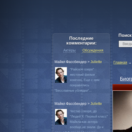
Поиск
Последние
комментарии:
Актёры
Обсуждения
Майкл Фассбендер
>
Juliette
Главная
"Райское озеро"
жестокий фильм
Биог
конечно. Еще с ним
понравились
"Бесславные ублюдки"...
Майкл Фассбендер
>
Juliette
Честно говоря, до
"Людей Х: Первый класс"
Майкла как актера
вообще не знала. Да и