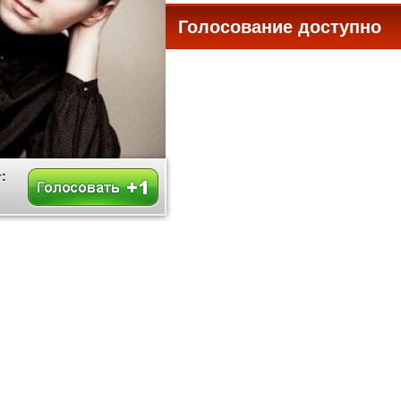
Голосование доступно
все
: