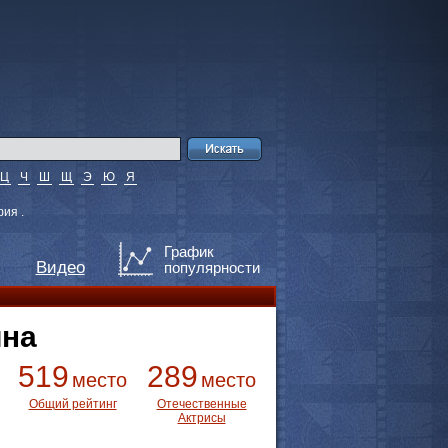
Ц
Ч
Ш
Щ
Э
Ю
Я
ия .
График
Видео
популярности
ина
519
289
место
место
Общий рейтинг
Отечественные
Актрисы