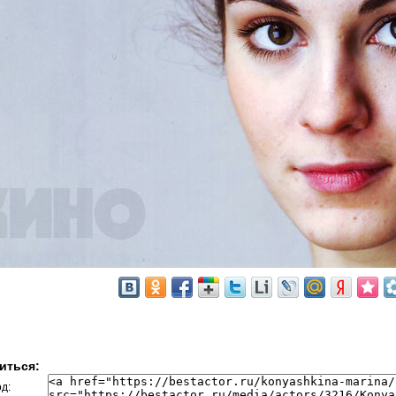
иться:
д: