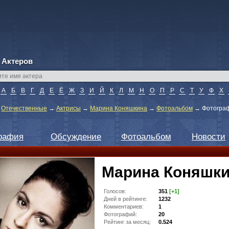
 Актеров
А
Б
В
Г
Д
Е
Ё
Ж
З
И
Й
К
Л
М
Н
О
П
Р
С
Т
У
Ф
Х
→
Отечественные
→
Актрисы
→
Марина Коняшкина
→
Фотоальбом
→
Фотограф
рафия
Обсуждение
Фотоальбом
Новости
Марина Коняшк
Голосов:
351
[+1]
Дней в рейтинге:
1232
Комментариев:
1
Фотографий:
20
Рейтинг за месяц:
0.524