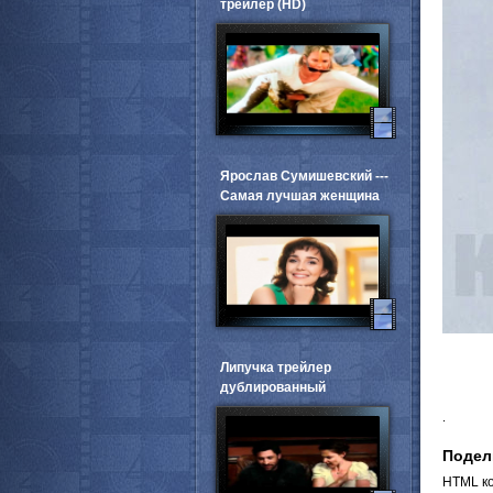
трейлер (HD)
Ярослав Сумишевский ---
Самая лучшая женщина
Липучка трейлер
дублированный
.
Подел
HTML ко