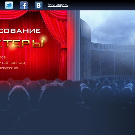
Логин/пароль
ров.
итай новости,
искуссиях.