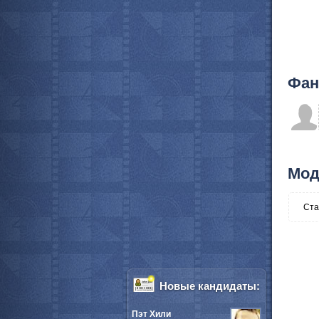
Фан
Мод
Ста
Новые кандидаты:
Пэт Хили