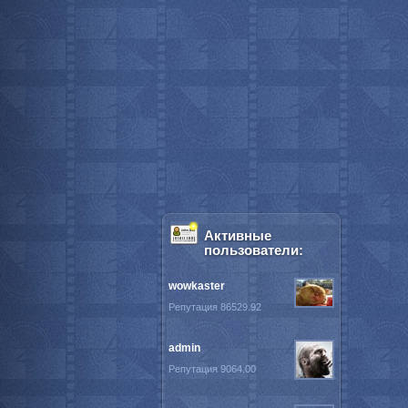
Активные
пользователи:
wowkaster
Репутация 86529.92
admin
Репутация 9064.00