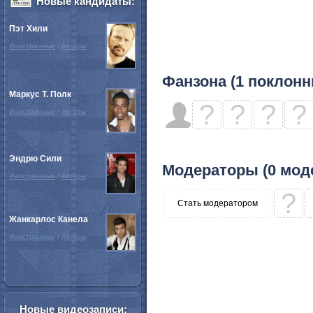
Новые кандидаты:
Пэт Хили
Иностранные
/
Актёры
Фанзона (1 поклонн
Маркус Т. Полк
?
?
?
?
Иностранные
/
Актёры
Эндрю Сили
Модераторы (0 мод
Иностранные
/
Актёры
?
Стать модератором
Жанкарлос Канела
Иностранные
/
Актёры
Новые видеозаписи: