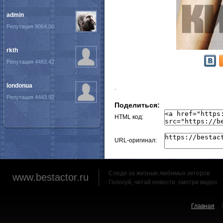
admin
Репутация 9064.00
rkth
Репутация 4483.42
londonua
.
Репутация 4443.92
Поделиться:
HTML код:
URL-оригинал:
Следи за жизнью любимых актеров
www.bestactor.ru
Голосуй, читай новости, смотри видео
Главная