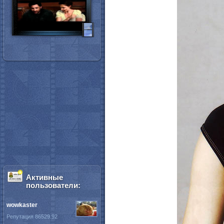
Активные
пользователи:
wowkaster
Репутация 86529.92