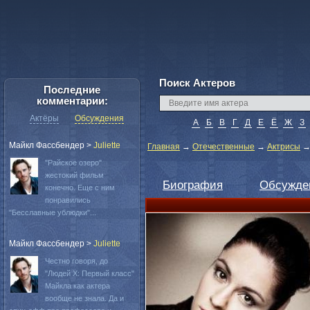
Поиск Актеров
Последние
комментарии:
Актёры
Обсуждения
А
Б
В
Г
Д
Е
Ё
Ж
З
Майкл Фассбендер
>
Juliette
Главная
→
Отечественные
→
Актрисы
"Райское озеро"
жестокий фильм
Биография
Обсужде
конечно. Еще с ним
понравились
"Бесславные ублюдки"...
Майкл Фассбендер
>
Juliette
Честно говоря, до
"Людей Х: Первый класс"
Майкла как актера
вообще не знала. Да и