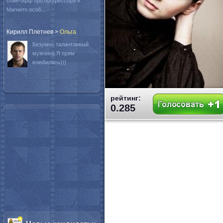
спин-офф про профессора и
Магнито особ...
Кирилл Плетнев
>
Oльга
Безумно талантливый
мужчина.Я прям
влюбилась)))
рейтинг:
0.285