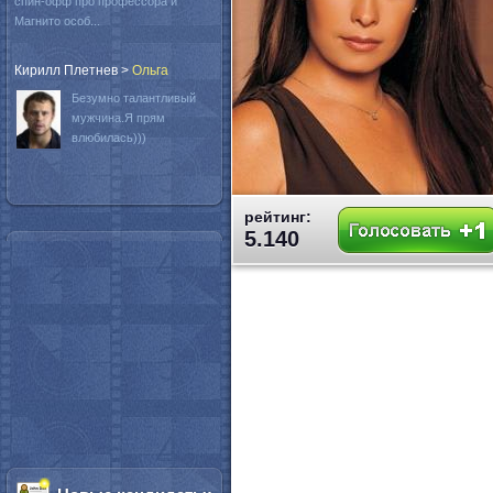
спин-офф про профессора и
Магнито особ...
Кирилл Плетнев
>
Oльга
Безумно талантливый
мужчина.Я прям
влюбилась)))
рейтинг:
5.140