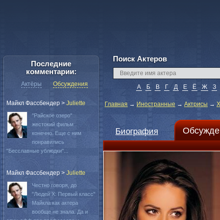
Поиск Актеров
Последние
комментарии:
Актёры
Обсуждения
А
Б
В
Г
Д
Е
Ё
Ж
З
Майкл Фассбендер
>
Juliette
Главная
→
Иностранные
→
Актрисы
→
Х
"Райское озеро"
жестокий фильм
Обсужде
Биография
конечно. Еще с ним
понравились
"Бесславные ублюдки"...
Майкл Фассбендер
>
Juliette
Честно говоря, до
"Людей Х: Первый класс"
Майкла как актера
вообще не знала. Да и