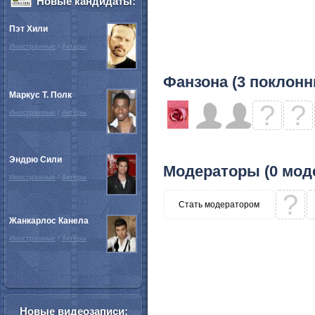
Новые кандидаты:
Пэт Хили
Иностранные
/
Актёры
Фанзона (3 поклонн
Маркус Т. Полк
?
?
Иностранные
/
Актёры
Эндрю Сили
Модераторы (0 мод
Иностранные
/
Актёры
?
Стать модератором
Жанкарлос Канела
Иностранные
/
Актёры
Новые видеозаписи: