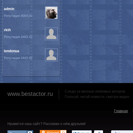
admin
Репутация 9064.00
rkth
Репутация 4483.42
londonua
Репутация 4443.92
Следи за жизнью любимых актеров
www.bestactor.ru
Голосуй, читай новости, смотри видео
Главная
Нравится наш сайт? Расскажи о нём друзьям!