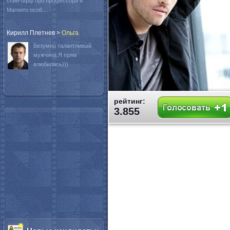
спин-офф про профессора и
Магнито особ...
Кирилл Плетнев
>
Oльга
Безумно талантливый
мужчина.Я прям
влюбилась)))
рейтинг:
3.855