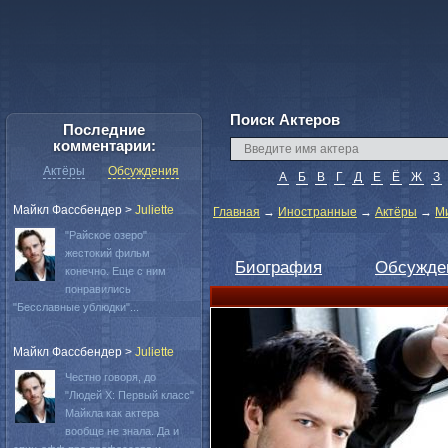
Поиск Актеров
Последние
комментарии:
Актёры
Обсуждения
А
Б
В
Г
Д
Е
Ё
Ж
З
Майкл Фассбендер
>
Juliette
Главная
→
Иностранные
→
Актёры
→
М
"Райское озеро"
жестокий фильм
Биография
Обсужде
конечно. Еще с ним
понравились
"Бесславные ублюдки"...
Майкл Фассбендер
>
Juliette
Честно говоря, до
"Людей Х: Первый класс"
Майкла как актера
вообще не знала. Да и