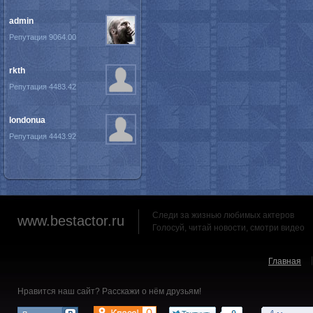
admin
Репутация 9064.00
rkth
Репутация 4483.42
londonua
Репутация 4443.92
Следи за жизнью любимых актеров
www.bestactor.ru
Голосуй, читай новости, смотри видео
Главная
Нравится наш сайт? Расскажи о нём друзьям!