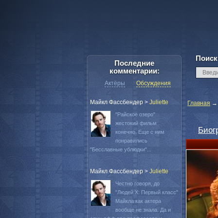
Поиск
Последние
комментарии:
Актёры
Обсуждения
Майкл Фассбендер
>
Juliette
Главная
"Райское озеро"
жестокий фильм
Биог
конечно. Еще с ним
понравились
"Бесславные ублюдки"...
Майкл Фассбендер
>
Juliette
Честно говоря, до
"Людей Х: Первый класс"
Майкла как актера
вообще не знала. Да и