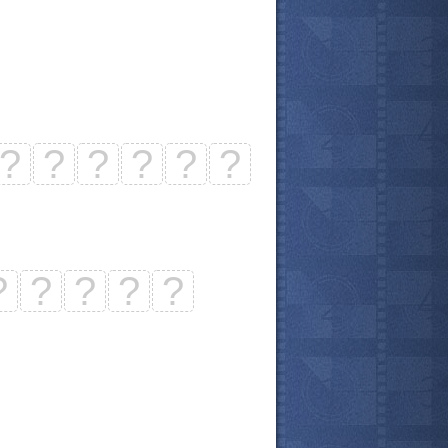
?
?
?
?
?
?
?
?
?
?
?