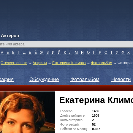
 Актеров
А
Б
В
Г
Д
Е
Ё
Ж
З
И
Й
К
Л
М
Н
О
П
Р
С
Т
У
Ф
Х
→
Отечественные
→
Актрисы
→
Екатерина Климова
→
Фотоальбом
→
Фотогра
рафия
Обсуждение
Фотоальбом
Новости
Екатерина Клим
Голосов:
1436
Дней в рейтинге:
1609
Комментариев:
2
Фотографий:
52
Рейтинг за месяц:
0.667