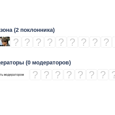
зона (2 поклонника)
?
?
?
?
?
?
?
?
?
ераторы (0 модераторов)
?
?
?
?
?
?
?
ть модератором