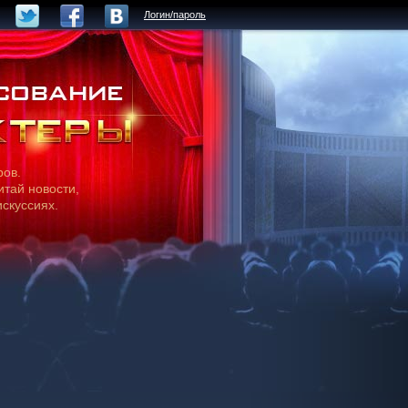
Логин/пароль
ров.
итай новости,
искуссиях.