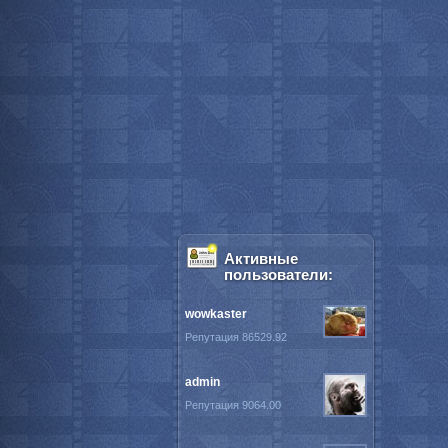
Активные
пользователи:
wowkaster
Репутация 86529.92
admin
Репутация 9064.00