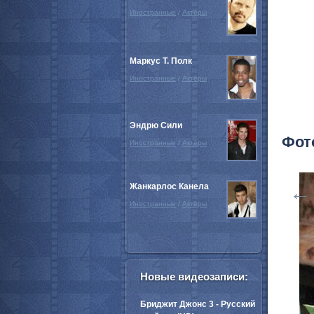
Иностранные
/
Актёры
Маркус Т. Полк
Иностранные
/
Актёры
Эндрю Сили
Фот
Иностранные
/
Актёры
Жанкарлос Канела
←
Иностранные
/
Актёры
Новые видеозаписи:
Бриджит Джонс 3 - Русский