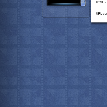
HTML ко
URL-ори