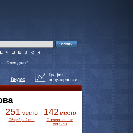
Ц
Ч
Ш
Щ
Э
Ю
Я
фия О чем думы?
График
Видео
популярности
ова
251
142
место
место
Общий рейтинг
Отечественные
Актрисы