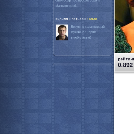
спин-офф про профессора и
Магнито особ...
Кирилл Плетнев
>
Oльга
Безумно талантливый
мужчина.Я прям
влюбилась)))
рейтинг
0.892