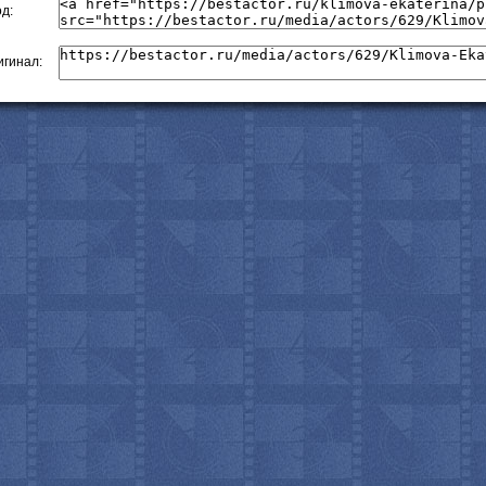
д:
с
гинал: