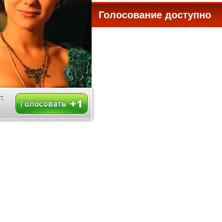
Голосование доступно
все
: