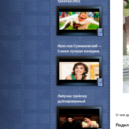
трейлер (HD)
Ярослав Сумишевский ---
Самая лучшая женщина
Липучка трейлер
дублированный
О чем д
Подел