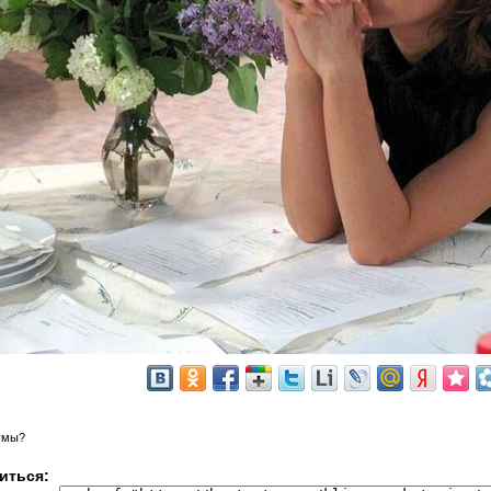
умы?
иться: