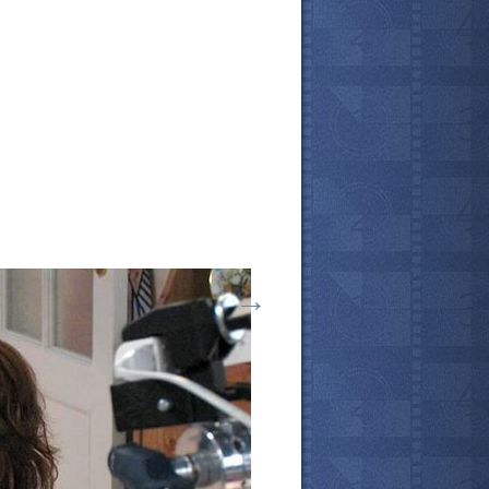
→
все актёры