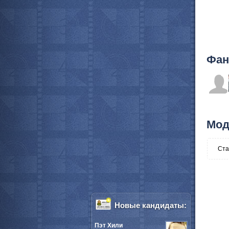
Фан
Мод
Ста
Новые кандидаты:
Пэт Хили