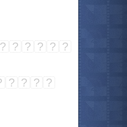
?
?
?
?
?
?
?
?
?
?
?