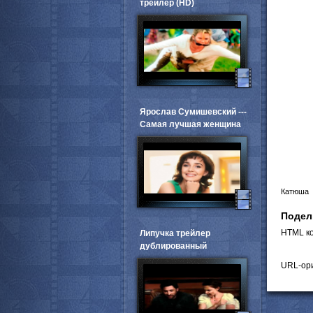
трейлер (HD)
Ярослав Сумишевский ---
Самая лучшая женщина
Катюша
Подел
HTML ко
Липучка трейлер
дублированный
URL-ори