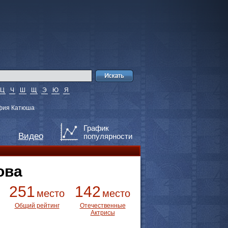
Ц
Ч
Ш
Щ
Э
Ю
Я
фия Катюша
График
Видео
популярности
ова
251
142
место
место
Общий рейтинг
Отечественные
Актрисы