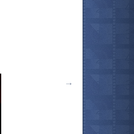
→
все актёры