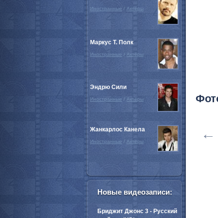
Иностранные
/
Актёры
Маркус Т. Полк
Иностранные
/
Актёры
Эндрю Сили
Фот
Иностранные
/
Актёры
Жанкарлос Канела
←
Иностранные
/
Актёры
Новые видеозаписи:
Бриджит Джонс 3 - Русский