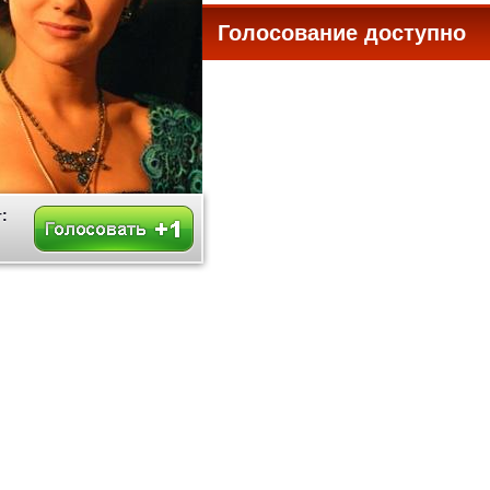
Голосование доступно
все
: