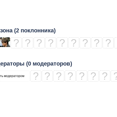
зона (2 поклонника)
?
?
?
?
?
?
?
?
?
ераторы (0 модераторов)
?
?
?
?
?
?
?
ть модератором