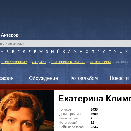
 Актеров
А
Б
В
Г
Д
Е
Ё
Ж
З
И
Й
К
Л
М
Н
О
П
Р
С
Т
У
Ф
Х
→
Отечественные
→
Актрисы
→
Екатерина Климова
→
Фотоальбом
→
Фотогра
рафия
Обсуждение
Фотоальбом
Новости
Екатерина Клим
Голосов:
1436
Дней в рейтинге:
1609
Комментариев:
2
Фотографий:
52
Рейтинг за месяц:
0.667