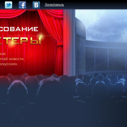
Логин/пароль
ров.
итай новости,
искуссиях.