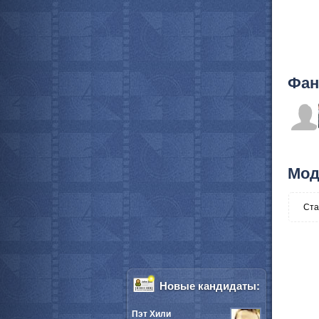
Фан
Мод
Ста
Новые кандидаты:
Пэт Хили