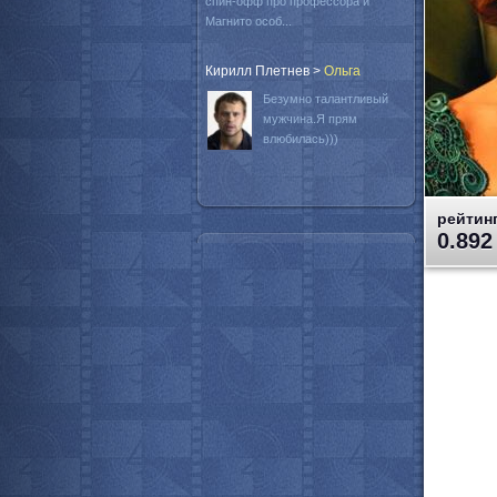
спин-офф про профессора и
Магнито особ...
Кирилл Плетнев
>
Oльга
Безумно талантливый
мужчина.Я прям
влюбилась)))
рейтинг
0.892