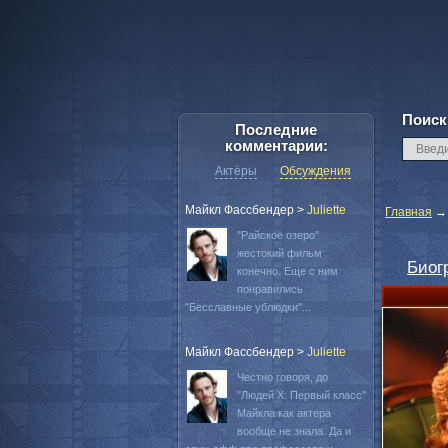
Поиск
Последние
комментарии:
Актёры
Обсуждения
Майкл Фассбендер
>
Juliette
Главная
"Райское озеро"
жестокий фильм
Биог
конечно. Еще с ним
понравились
"Бесславные ублюдки"...
Майкл Фассбендер
>
Juliette
Честно говоря, до
"Людей Х: Первый класс"
Майкла как актера
вообще не знала. Да и