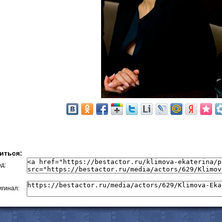
иться:
д:
гинал: