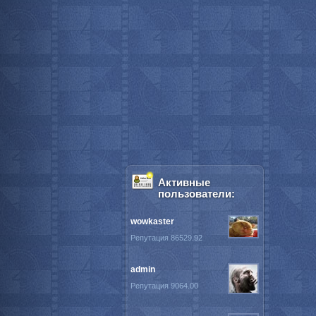
Активные
пользователи:
wowkaster
Репутация 86529.92
admin
Репутация 9064.00