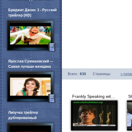
Бриджит Джонс 3 - Русский
трейлер (HD)
Ярослав Сумишевский ---
Самая лучшая женщина
Всего :
830
Страницы:
«
перв
Frankly Speaking with Shahrukh2
Липучка трейлер
дублированный