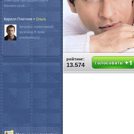
спин-офф про профессора и
Магнито особ...
Кирилл Плетнев
>
Oльга
Безумно талантливый
мужчина.Я прям
влюбилась)))
рейтинг:
13.574