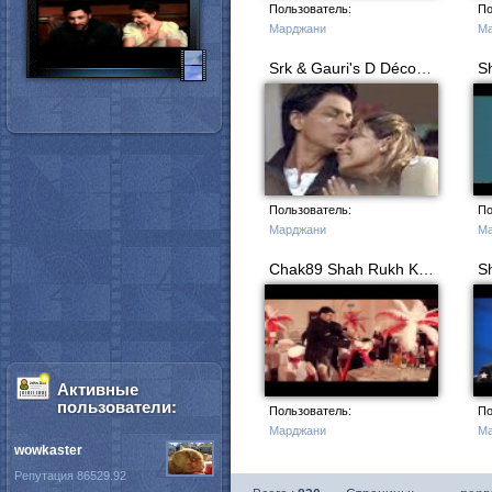
Пользователь:
По
Марджани
Ма
Srk & Gauri's D Décor Ad
Пользователь:
По
Марджани
Ма
Chak89 Shah Rukh Khan banquet Islam Channel final Ad
Активные
пользователи:
Пользователь:
По
Марджани
Ма
wowkaster
Репутация 86529.92