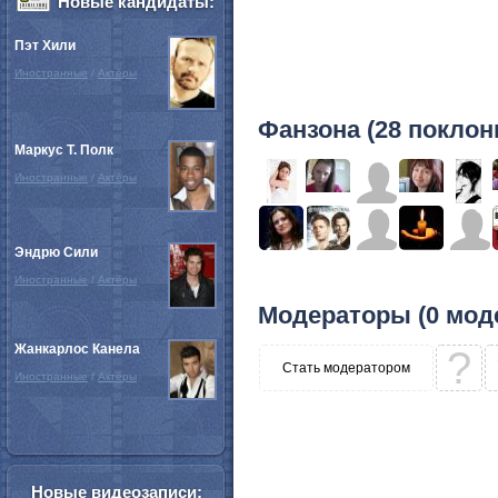
Новые кандидаты:
Пэт Хили
Иностранные
/
Актёры
Фанзона (28 поклон
Маркус Т. Полк
Иностранные
/
Актёры
Эндрю Сили
Иностранные
/
Актёры
Модераторы (0 мод
Жанкарлос Канела
?
Стать модератором
Иностранные
/
Актёры
Новые видеозаписи: