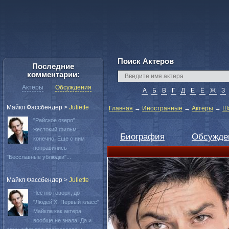
Поиск Актеров
Последние
комментарии:
Актёры
Обсуждения
А
Б
В
Г
Д
Е
Ё
Ж
З
Майкл Фассбендер
>
Juliette
Главная
→
Иностранные
→
Актёры
→
Ша
"Райское озеро"
жестокий фильм
Биография
Обсужде
конечно. Еще с ним
понравились
"Бесславные ублюдки"...
Майкл Фассбендер
>
Juliette
Честно говоря, до
"Людей Х: Первый класс"
Майкла как актера
вообще не знала. Да и