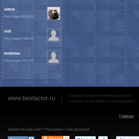
admin
Репутация 9064.00
rkth
Репутация 4483.42
londonua
Репутация 4443.92
Следи за жизнью любимых актеров
www.bestactor.ru
Голосуй, читай новости, смотри видео
Главная
Нравится наш сайт? Расскажи о нём друзьям!