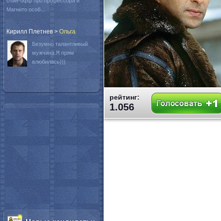
спин-офф про профессора и
Магнито особ...
Кирилл Плетнев
>
Oльга
Безумно талантливый
мужчина.Я прям
влюбилась)))
рейтинг:
1.056