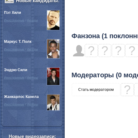
Новые кандидаты:
Пэт Хили
Иностранные
/
Актёры
Фанзона (1 поклонн
Маркус Т. Полк
?
?
?
?
Иностранные
/
Актёры
Эндрю Сили
Модераторы (0 мод
Иностранные
/
Актёры
?
Стать модератором
Жанкарлос Канела
Иностранные
/
Актёры
Новые видеозаписи: