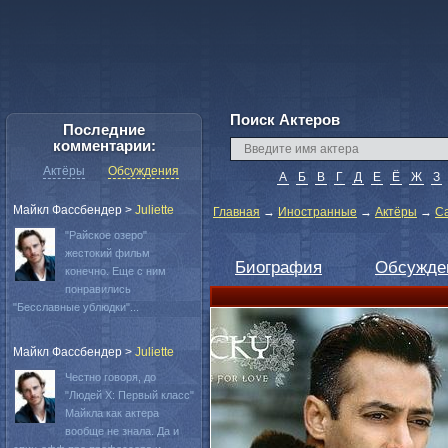
Поиск Актеров
Последние
комментарии:
Актёры
Обсуждения
А
Б
В
Г
Д
Е
Ё
Ж
З
Майкл Фассбендер
>
Juliette
Главная
→
Иностранные
→
Актёры
→
С
"Райское озеро"
жестокий фильм
Биография
Обсужде
конечно. Еще с ним
понравились
"Бесславные ублюдки"...
Майкл Фассбендер
>
Juliette
Честно говоря, до
"Людей Х: Первый класс"
Майкла как актера
вообще не знала. Да и