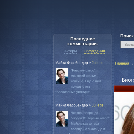
Поиск
Последние
комментарии:
Актёры
Обсуждения
Майкл Фассбендер
>
Juliette
Главная
"Райское озеро"
жестокий фильм
Биог
конечно. Еще с ним
понравились
"Бесславные ублюдки"...
Майкл Фассбендер
>
Juliette
Честно говоря, до
"Людей Х: Первый класс"
Майкла как актера
вообще не знала. Да и