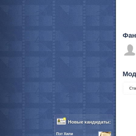
Фан
Мод
Ста
Новые кандидаты:
Пэт Хили