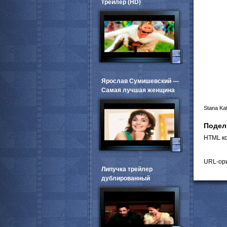
трейлер (HD)
Ярослав Сумишевский ---
Самая лучшая женщина
Stana Kat
Подел
HTML ко
URL-ори
Липучка трейлер
дублированный