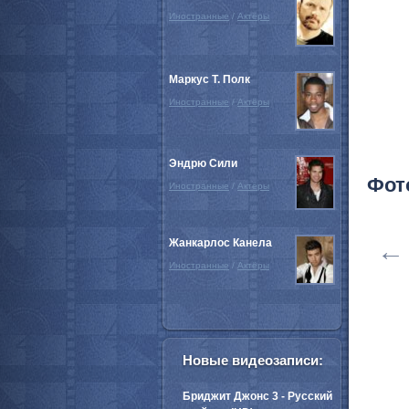
Иностранные
/
Актёры
Маркус Т. Полк
Иностранные
/
Актёры
Эндрю Сили
Фот
Иностранные
/
Актёры
Жанкарлос Канела
←
Иностранные
/
Актёры
Новые видеозаписи:
Бриджит Джонс 3 - Русский