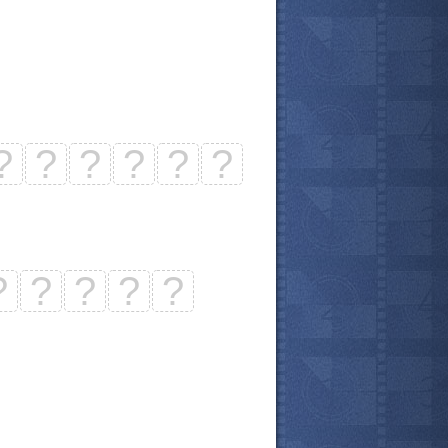
?
?
?
?
?
?
?
?
?
?
?