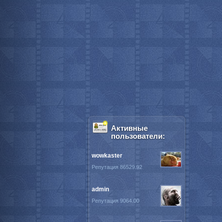
Активные
пользователи:
wowkaster
Репутация 86529.92
admin
Репутация 9064.00