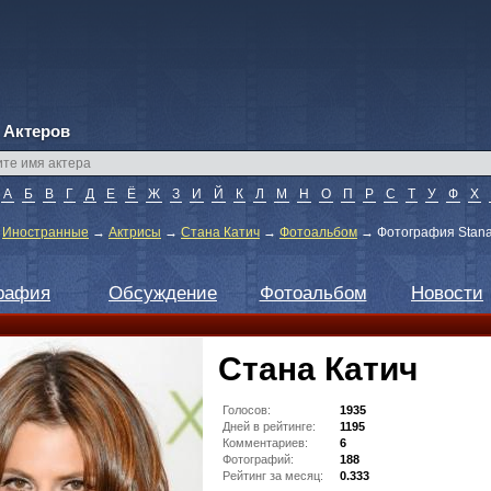
 Актеров
А
Б
В
Г
Д
Е
Ё
Ж
З
И
Й
К
Л
М
Н
О
П
Р
С
Т
У
Ф
Х
→
Иностранные
→
Актрисы
→
Стана Катич
→
Фотоальбом
→
Фотография Stana
рафия
Обсуждение
Фотоальбом
Новости
Стана Катич
Голосов:
1935
Дней в рейтинге:
1195
Комментариев:
6
Фотографий:
188
Рейтинг за месяц:
0.333