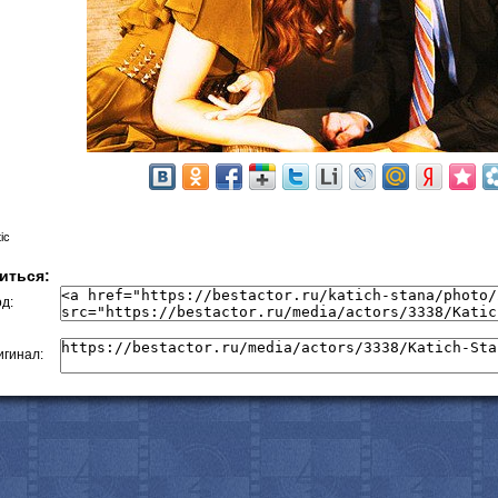
ic
иться:
д:
гинал: