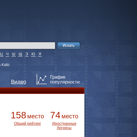
Ц
Ч
Ш
Щ
Э
Ю
Я
 Katic
График
Видео
популярности
158
74
место
место
Общий рейтинг
Иностранные
Актрисы