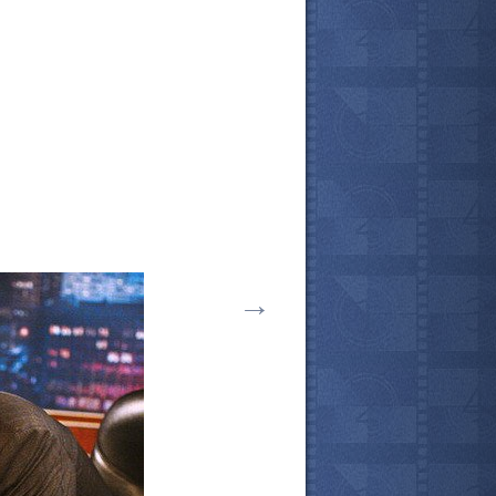
→
все актёры