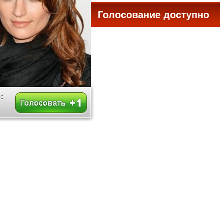
Голосование доступно
все
: