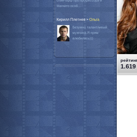
спин-офф про профессора и
Магнито особ...
Кирилл Плетнев
>
Oльга
Безумно талантливый
мужчина.Я прям
влюбилась)))
рейтинг
1.619