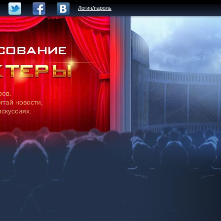
Логин/пароль
ров.
итай новости,
искуссиях.