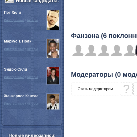
Новые кандидаты:
Пэт Хили
Иностранные
/
Актёры
Фанзона (6 поклонн
Маркус Т. Полк
Иностранные
/
Актёры
Эндрю Сили
Модераторы (0 мод
Иностранные
/
Актёры
?
Стать модератором
Жанкарлос Канела
Иностранные
/
Актёры
Новые видеозаписи: