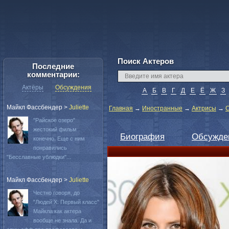
Поиск Актеров
Последние
комментарии:
Актёры
Обсуждения
А
Б
В
Г
Д
Е
Ё
Ж
З
Майкл Фассбендер
>
Juliette
Главная
→
Иностранные
→
Актрисы
→
С
"Райское озеро"
жестокий фильм
Биография
Обсужде
конечно. Еще с ним
понравились
"Бесславные ублюдки"...
Майкл Фассбендер
>
Juliette
Честно говоря, до
"Людей Х: Первый класс"
Майкла как актера
вообще не знала. Да и