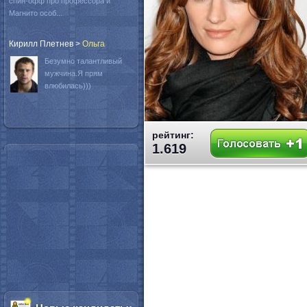
спин-офф про профессора и
Магнито особ...
Кирилл Плетнев
>
Oльга
Безумно талантливый
мужчина.Я прям
влюбилась)))
рейтинг:
1.619