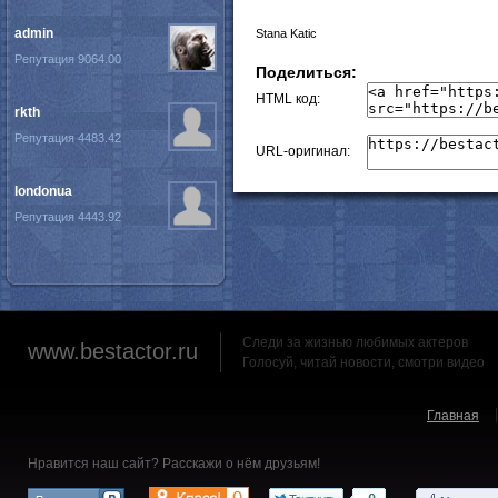
admin
Stana Katic
Репутация 9064.00
Поделиться:
HTML код:
rkth
Репутация 4483.42
URL-оригинал:
londonua
Репутация 4443.92
Следи за жизнью любимых актеров
www.bestactor.ru
Голосуй, читай новости, смотри видео
Главная
Нравится наш сайт? Расскажи о нём друзьям!