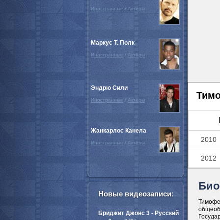
Иностранные
/
Актёры
Маркус Т. Полк
Иностранные
/
Актёры
Эндрю Сили
Тимо
Иностранные
/
Актёры
Жанкарлос Канела
2010
Иностранные
/
Актёры
2012
Био
Новые видеозаписи:
Тимофе
общеоб
Бриджит Джонс 3 - Русский
Государ