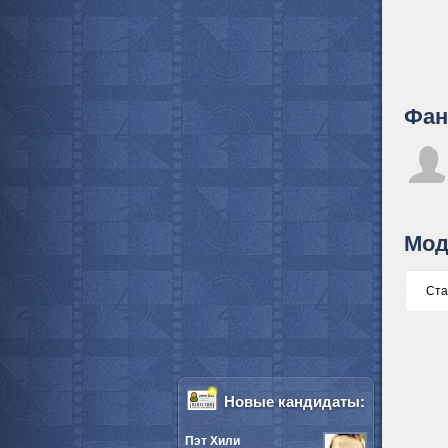
Фан
Мод
Ста
Новые кандидаты:
Пэт Хили