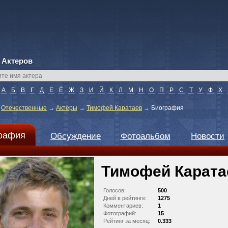
 Актеров
А
Б
В
Г
Д
Е
Ё
Ж
З
И
Й
К
Л
М
Н
О
П
Р
С
Т
У
Ф
Х
→
Отечественные
→
Актёры
→
Тимофей Каратаев
→
Биография
рафия
Обсуждение
Фотоальбом
Новости
Тимофей Карата
Голосов:
500
Дней в рейтинге:
1275
Комментариев:
1
Фотографий:
15
Рейтинг за месяц:
0.333