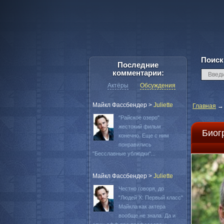
Поиск
Последние
комментарии:
Актёры
Обсуждения
Майкл Фассбендер
>
Juliette
Главная
"Райское озеро"
жестокий фильм
Биог
конечно. Еще с ним
понравились
"Бесславные ублюдки"...
Майкл Фассбендер
>
Juliette
Честно говоря, до
"Людей Х: Первый класс"
Майкла как актера
вообще не знала. Да и