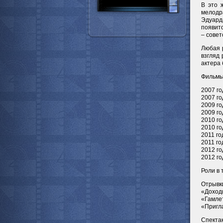
В это 
мелодр
Эдуард
появит
– совет
Любая 
взгляд
актера 
Фильмы
2007 г
2007 го
2009 го
2009 го
2010 го
2010 го
2011 г
2011 го
2012 го
2012 го
Роли в 
Отрывки
«Доходн
«Гамлет
«Пригла
Спектак