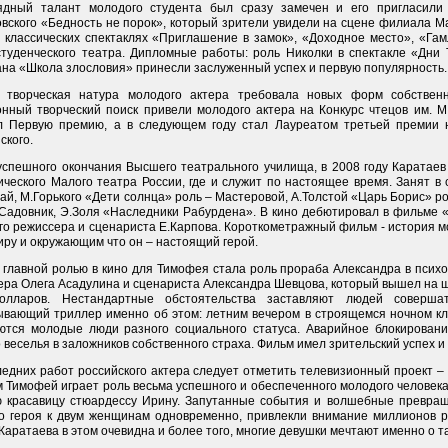
ядный талант молодого студента был сразу замечен и его пригласили
овского «Бедность не порок», который зрители увидели на сцене филиала М
в классических спектаклях «Приглашение в замок», «Доходное место», «Га
студенческого театра. Дипломные работы: роль Николки в спектакле «Дни
на «Школа злословия» принесли заслуженный успех и первую популярность.
 творческая натура молодого актера требовала новых форм собственн
онный творческий поиск привели молодого актера на Конкурс чтецов им. М.
л Первую премию, а в следующем году стал Лауреатом третьей премии н
ского.
успешного окончания Высшего театрального училища, в 2008 году Каратаев
ического Малого театра России, где и служит по настоящее время. Занят в
Кай, М.Горького «Дети солнца» роль – Мастеровой, А.Толстой «Царь Борис» 
 Садовник, Э.Золя «Наследники Рабурдена». В кино дебютировал в фильме 
го режиссера и сценариста Е.Карпова. Короткометражный фильм - история м
иру и окружающим что он – настоящий герой.
 главной ролью в кино для Тимофея стала роль прораба Александра в психо
ра Олега Асадулина и сценариста Александра Шевцова, который вышел на ши
олларов. Нестандартные обстоятельства заставляют людей совершат
ывающий триллер именно об этом: летним вечером в строящемся ночном к
ются молодые люди разного социального статуса. Аварийное блокирован
 веселья в заложников собственного страха. Фильм имел зрительский успех 
ледних работ российского актера следует отметить телевизионный проект –
 Тимофей играет роль весьма успешного и обеспеченного молодого человека,
ю красавицу стюардессу Ирину. Запутанные события и волшебные превращ
го героя к двум женщинам одновременно, привлекли внимание миллионов р
Каратаева в этом очевидна и более того, многие девушки мечтают именно о т