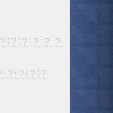
?
?
?
?
?
?
?
?
?
?
?