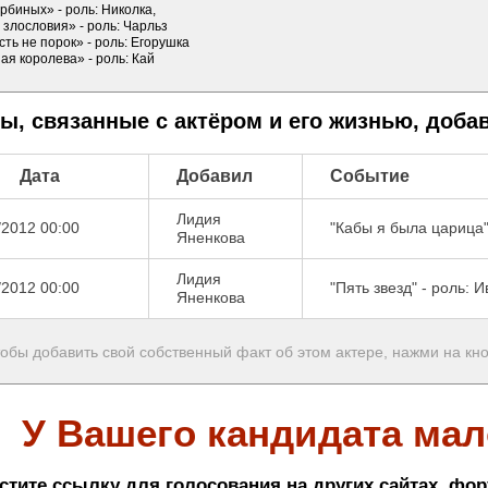
рбиных» - роль: Николка,
злословия» - роль: Чарльз
ть не порок» - роль: Егорушка
я королева» - роль: Кай
ы, связанные с актёром и его жизнью, доб
Дата
Добавил
Событие
Лидия
/2012 00:00
"Кабы я была царица"
Яненкова
Лидия
/2012 00:00
"Пять звезд" - роль: 
Яненкова
обы добавить свой собственный факт об этом актере, нажми на кн
У Вашего кандидата мал
стите ссылку для голосования на других сайтах, фор