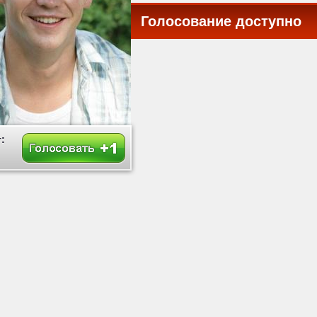
Голосование доступно
все
: