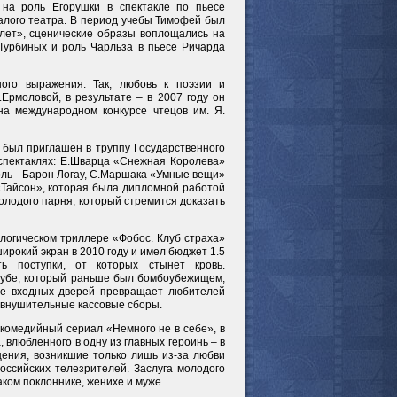
 на роль Егорушки в спектакле по пьесе
алого театра. В период учебы Тимофей был
млет», сценические образы воплощались на
 Турбиных и роль Чарльза в пьесе Ричарда
ого выражения. Так, любовь к поэзии и
Ермоловой, в результате – в 2007 году он
а международном конкурсе чтецов им. Я.
 был приглашен в труппу Государственного
 спектаклях: Е.Шварца «Снежная Королева»
роль - Барон Логау, С.Маршака «Умные вещи»
«Тайсон», которая была дипломной работой
олодого парня, который стремится доказать
логическом триллере «Фобос. Клуб страха»
рокий экран в 2010 году и имел бюджет 1.5
ь поступки, от которых стынет кровь.
лубе, который раньше был бомбоубежищем,
ие входных дверей превращает любителей
и внушительные кассовые сборы.
 комедийный сериал «Немного не в себе», в
 влюбленного в одну из главных героинь – в
ения, возникшие только лишь из-за любви
оссийских телезрителей. Заслуга молодого
аком поклоннике, женихе и муже.