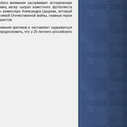
обого внимания заслуживает историческая
авец актер сыграл известного футболиста
» режиссера Александра Цацуева, который
мотреть всё
еликой Отечественной войны, главные герои
ашистов.
имания критиков и заставляет задержаться
редположить, что у 25-летнего российского