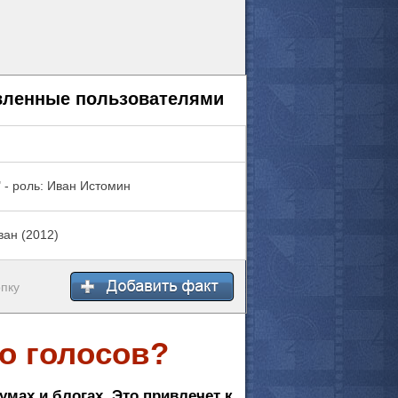
авленные пользователями
 - роль: Иван Истомин
Иван (2012)
опку
о голосов?
умах и блогах. Это привлечет к