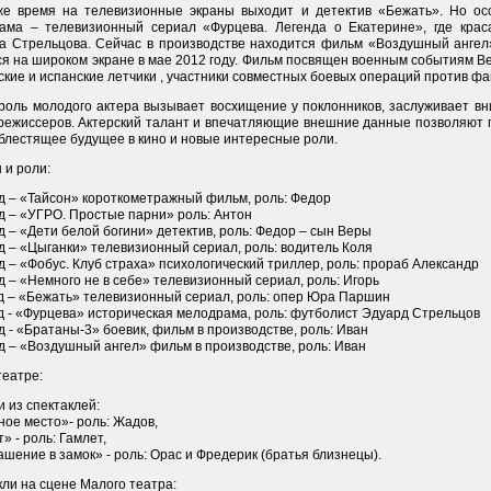
же время на телевизионные экраны выходит и детектив «Бежать». Но ос
ама – телевизионный сериал «Фурцева. Легенда о Екатерине», где крас
а Стрельцова. Сейчас в производстве находится фильм «Воздушный ангел
с
ся на широком экране в мае 2012 году. Фильм посвящен военным событиям В
ские и испанские летчики , участники совместных боевых операций против ф
роль молодого актера вызывает восхищение у поклонников, заслуживает вн
 режиссеров. Актерский талант и впечатляющие внешние данные позволяют п
блестящее будущее в кино и новые интересные роли.
 и роли:
од – «Тайсон» короткометражный фильм, роль: Федор
д – «УГРО. Простые парни» роль: Антон
д – «Дети белой богини» детектив, роль: Федор – сын Веры
д – «Цыганки» телевизионный сериал, роль: водитель Коля
д – «Фобус. Клуб страха» психологический триллер, роль: прораб Александр
д – «Немного не в себе» телевизионный сериал, роль: Игорь
од – «Бежать» телевизионный сериал, роль: опер Юра Паршин
д - «Фурцева» историческая мелодрама, роль: футболист Эдуард Стрельцов
д - «Братаны-3» боевик, фильм в производстве, роль: Иван
д – «Воздушный ангел» фильм в производстве, роль: Иван
театре:
 из спектаклей:
ое место»- роль: Жадов,
» - роль: Гамлет,
шение в замок» - роль: Орас и Фредерик (братья близнецы).
ли на сцене Малого театра: