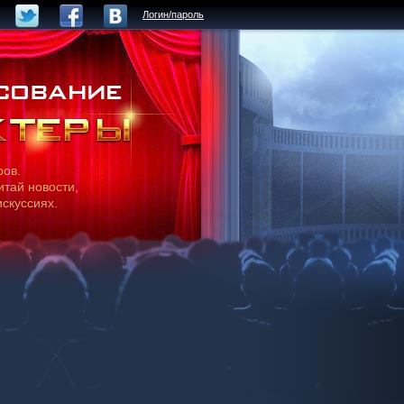
Логин/пароль
ров.
итай новости,
искуссиях.