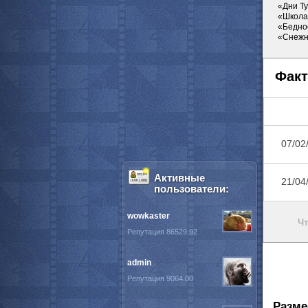
«Дни Ту
«Школа 
«Беднос
«Снежна
Факт
07/02
Активные
21/04
пользователи:
wowkaster
Чт
Репутация 86529.92
admin
Репутация 9064.00
Разме