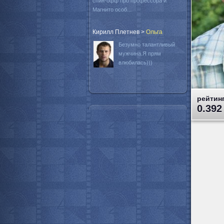
спин-офф про профессора и
Магнито особ...
Кирилл Плетнев
>
Oльга
Безумно талантливый
мужчина.Я прям
влюбилась)))
рейтинг
0.392