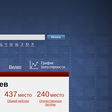
Ц
Ч
Ш
Щ
Э
Ю
Я
График
Видео
популярности
ев
437
240
место
место
Общий рейтинг
Отечественные
Актёры