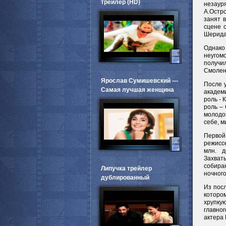
трейлер (HD)
незаур
А.Остр
занят 
сцене 
Шерида
Однако
неугом
получи
Смолен
Ярослав Сумишевский ---
После 
Самая лучшая женщина
академ
роль - 
роль –
молодо
себе, м
Первой
режиссе
млн. д
Захват
собира
Липучка трейлер
ночного
дублированный
Из пос
котором
хрупку
главно
актера 