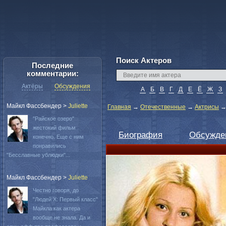
Поиск Актеров
Последние
комментарии:
Актёры
Обсуждения
А
Б
В
Г
Д
Е
Ё
Ж
З
Майкл Фассбендер
>
Juliette
Главная
→
Отечественные
→
Актрисы
"Райское озеро"
жестокий фильм
Биография
Обсужде
конечно. Еще с ним
понравились
"Бесславные ублюдки"...
Майкл Фассбендер
>
Juliette
Честно говоря, до
"Людей Х: Первый класс"
Майкла как актера
вообще не знала. Да и