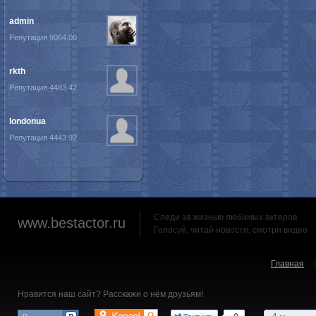
admin
Репутация 9064.00
rkth
Репутация 4483.42
londonua
Репутация 4443.92
Следи за жизнью любимых актеров
www.bestactor.ru
Голосуй, читай новости, смотри видео
Главная
Нравится наш сайт? Расскажи о нём друзьям!