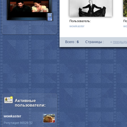
Пользователь:
По
wowkaster
wo
Всего :
6
Страницы :
«
предыд
Активные
пользователи:
wowkaster
Репутация 86529.92