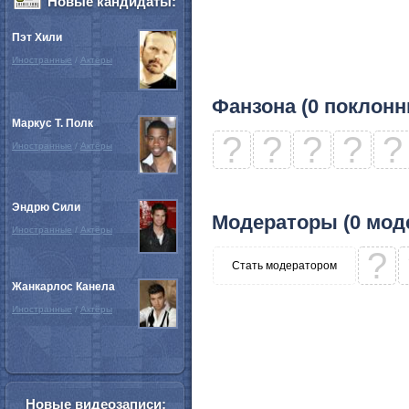
Новые кандидаты:
Пэт Хили
Иностранные
/
Актёры
Фанзона (0 поклонн
Маркус Т. Полк
?
?
?
?
?
Иностранные
/
Актёры
Эндрю Сили
Модераторы (0 мод
Иностранные
/
Актёры
?
Стать модератором
Жанкарлос Канела
Иностранные
/
Актёры
Новые видеозаписи: