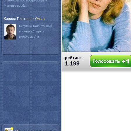
спин-офф про профессора и
Магнито особ...
Кирилл Плетнев
>
Oльга
Безумно талантливый
мужчина.Я прям
влюбилась)))
рейтинг:
1.199