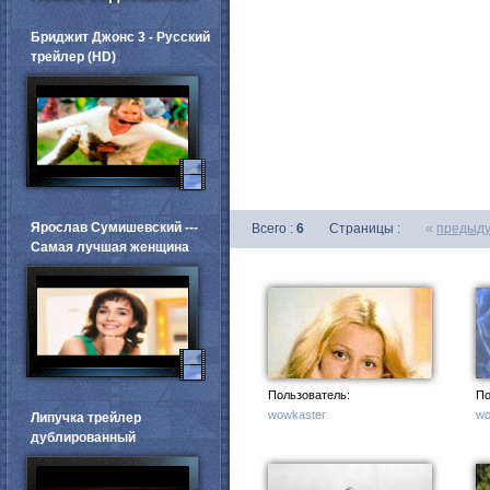
Бриджит Джонс 3 - Русский
трейлер (HD)
Ярослав Сумишевский ---
Всего :
6
Страницы :
«
предыд
Самая лучшая женщина
Пользователь:
По
wowkaster
wo
Липучка трейлер
дублированный