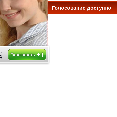
Голосование доступно
все
:
4