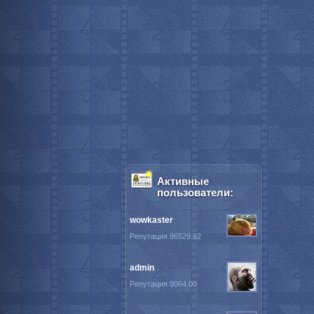
Активные
пользователи:
wowkaster
Репутация 86529.92
admin
Репутация 9064.00