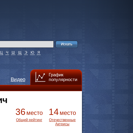
Ц
Ч
Ш
Щ
Э
Ю
Я
График
Видео
популярности
ич
36
14
место
место
Общий рейтинг
Отечественные
Актрисы