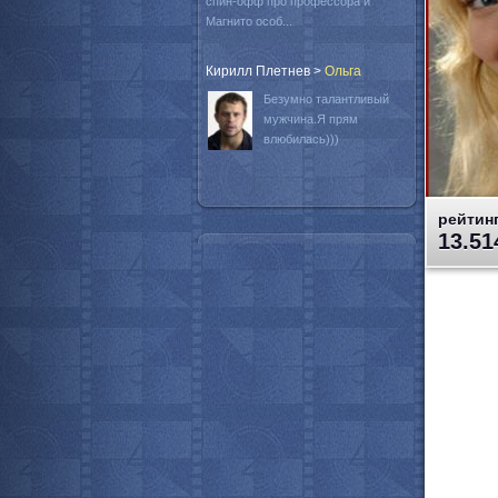
спин-офф про профессора и
Магнито особ...
Кирилл Плетнев
>
Oльга
Безумно талантливый
мужчина.Я прям
влюбилась)))
рейтинг
13.51