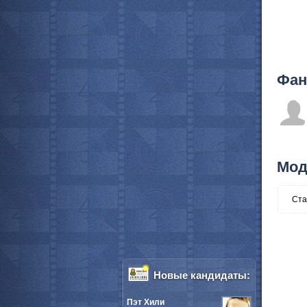
Фан
Мод
Ста
Новые кандидаты:
Пэт Хили