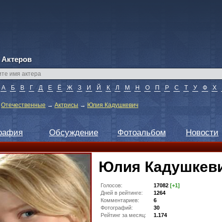
 Актеров
А
Б
В
Г
Д
Е
Ё
Ж
З
И
Й
К
Л
М
Н
О
П
Р
С
Т
У
Ф
Х
→
Отечественные
→
Актрисы
→
Юлия Кадушкевич
рафия
Обсуждение
Фотоальбом
Новости
Юлия Кадушкев
Голосов:
17082
[+1]
Дней в рейтинге:
1264
Комментариев:
6
Фотографий:
30
Рейтинг за месяц:
1.174