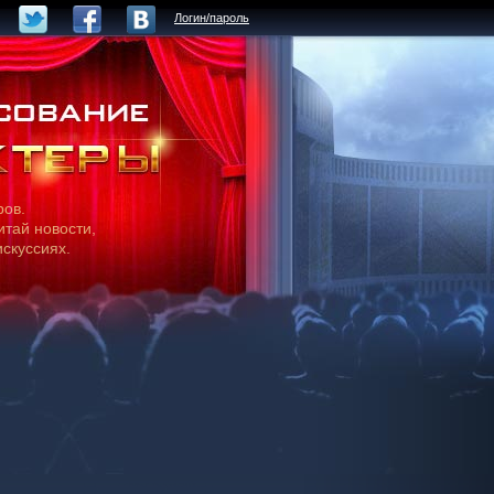
Логин/пароль
ров.
итай новости,
искуссиях.