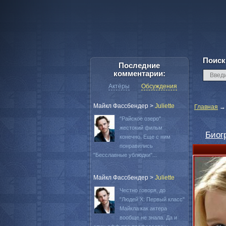
Поиск
Последние
комментарии:
Актёры
Обсуждения
Майкл Фассбендер
>
Juliette
Главная
"Райское озеро"
жестокий фильм
Биог
конечно. Еще с ним
понравились
"Бесславные ублюдки"...
Майкл Фассбендер
>
Juliette
Честно говоря, до
"Людей Х: Первый класс"
Майкла как актера
вообще не знала. Да и