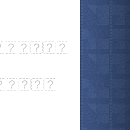
?
?
?
?
?
?
?
?
?
?
?