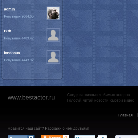
admin
Репутация 9064.00
rkth
Репутация 4483.42
londonua
Репутация 4443.92
Следи за жизнью любимых актеров
www.bestactor.ru
Голосуй, читай новости, смотри видео
Главная
Нравится наш сайт? Расскажи о нём друзьям!