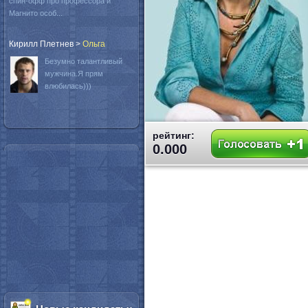
спин-офф про профессора и
Магнито особ...
Кирилл Плетнев
>
Oльга
Безумно талантливый
мужчина.Я прям
влюбилась)))
рейтинг:
0.000