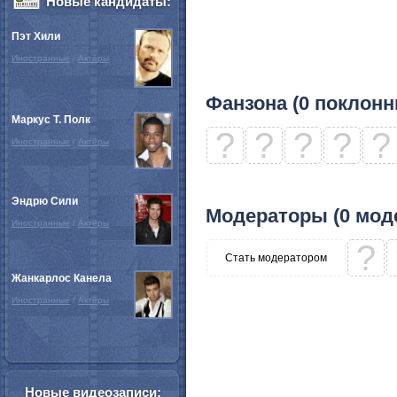
Новые кандидаты:
Пэт Хили
Иностранные
/
Актёры
Фанзона (0 поклонн
Маркус Т. Полк
?
?
?
?
?
Иностранные
/
Актёры
Эндрю Сили
Модераторы (0 мод
Иностранные
/
Актёры
?
Стать модератором
Жанкарлос Канела
Иностранные
/
Актёры
Новые видеозаписи: