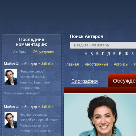
Поиск Актеров
Последние
комментарии:
Актёры
Обсуждения
А
Б
В
Г
Д
Е
Ё
Ж
З
Майкл Фассбендер
>
Juliette
Главная
→
Иностранные
→
Актрисы
→
Л
"Райское озеро"
жестокий фильм
Обсужде
Биография
конечно. Еще с ним
понравились
"Бесславные ублюдки"...
Майкл Фассбендер
>
Juliette
Честно говоря, до
"Людей Х: Первый класс"
Майкла как актера
вообще не знала. Да и