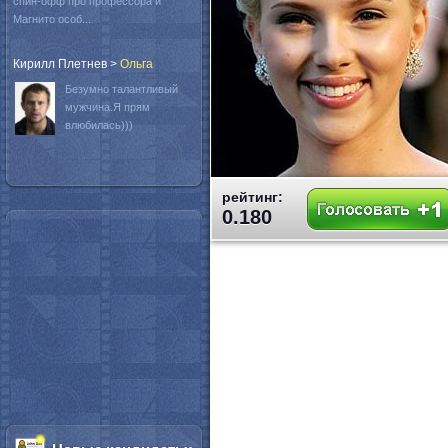
спин-офф про профессора и
Магнито особ...
Кирилл Плетнев
>
Oльга
Безумно талантливый
мужчина.Я прям
влюбилась)))
рейтинг:
0.180