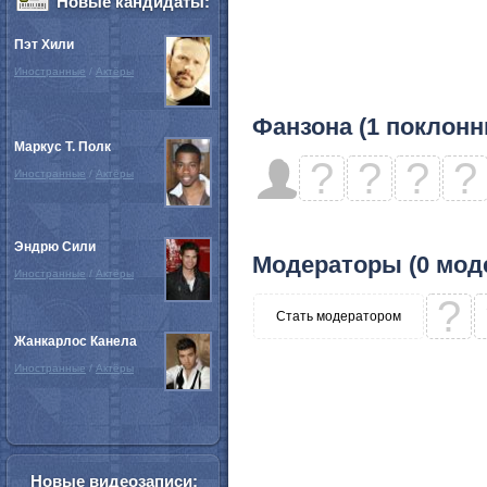
Новые кандидаты:
Пэт Хили
Иностранные
/
Актёры
Фанзона (1 поклонн
Маркус Т. Полк
?
?
?
?
Иностранные
/
Актёры
Эндрю Сили
Модераторы (0 мод
Иностранные
/
Актёры
?
Стать модератором
Жанкарлос Канела
Иностранные
/
Актёры
Новые видеозаписи: