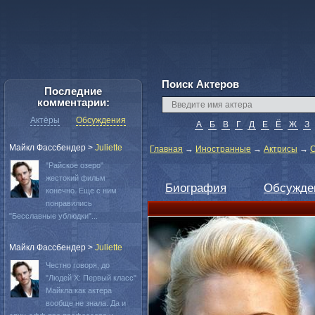
Поиск Актеров
Последние
комментарии:
Актёры
Обсуждения
А
Б
В
Г
Д
Е
Ё
Ж
З
Майкл Фассбендер
>
Juliette
Главная
→
Иностранные
→
Актрисы
→
С
"Райское озеро"
жестокий фильм
Биография
Обсужде
конечно. Еще с ним
понравились
"Бесславные ублюдки"...
Майкл Фассбендер
>
Juliette
Честно говоря, до
"Людей Х: Первый класс"
Майкла как актера
вообще не знала. Да и