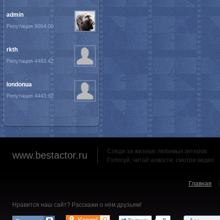
admin
Репутация 9064.00
rkth
Репутация 4483.42
londonua
Репутация 4443.92
Следи за жизнью любимых актеров
www.bestactor.ru
Голосуй, читай новости, смотри видео
Главная
Нравится наш сайт? Расскажи о нём друзьям!