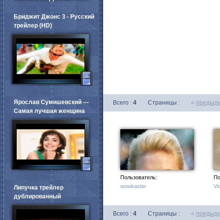
Бриджит Джонс 3 - Русский
трейлер (HD)
Ярослав Сумишевский ---
Всего :
4
Страницы :
«
предыд
Самая лучшая женщина
Пользователь:
По
wowkaster
Vi
Липучка трейлер
дублированный
Всего :
4
Страницы :
«
предыд