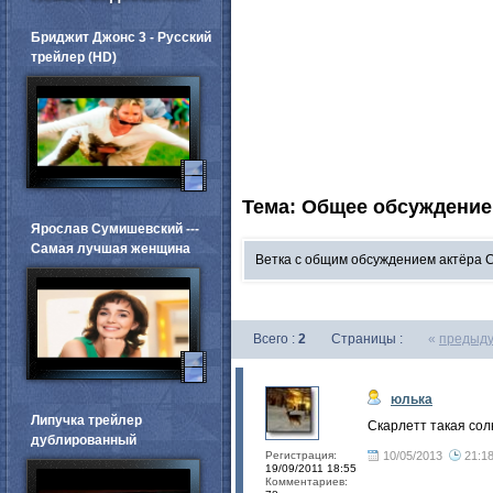
Бриджит Джонс 3 - Русский
трейлер (HD)
Тема: Общее обсуждение
Ярослав Сумишевский ---
Самая лучшая женщина
Ветка с общим обсуждением актёра 
Всего :
2
Страницы :
«
предыд
юлька
Липучка трейлер
Скарлетт такая со
дублированный
Регистрация:
10/05/2013
21:1
19/09/2011 18:55
Комментариев: