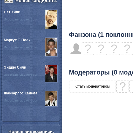
Новые кандидаты:
Пэт Хили
Иностранные
/
Актёры
Фанзона (1 поклонн
Маркус Т. Полк
?
?
?
?
Иностранные
/
Актёры
Эндрю Сили
Модераторы (0 мод
Иностранные
/
Актёры
?
Стать модератором
Жанкарлос Канела
Иностранные
/
Актёры
Новые видеозаписи: