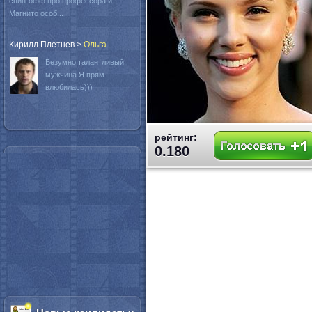
спин-офф про профессора и
Магнито особ...
Кирилл Плетнев
>
Oльга
Безумно талантливый
мужчина.Я прям
влюбилась)))
рейтинг:
0.180