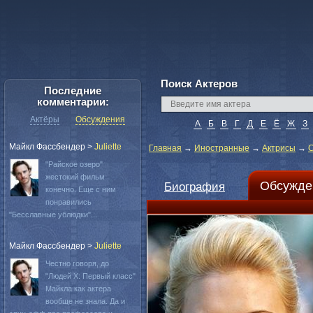
Поиск Актеров
Последние
комментарии:
Актёры
Обсуждения
А
Б
В
Г
Д
Е
Ё
Ж
З
Майкл Фассбендер
>
Juliette
Главная
→
Иностранные
→
Актрисы
→
С
"Райское озеро"
жестокий фильм
Обсужде
Биография
конечно. Еще с ним
понравились
"Бесславные ублюдки"...
Майкл Фассбендер
>
Juliette
Честно говоря, до
"Людей Х: Первый класс"
Майкла как актера
вообще не знала. Да и