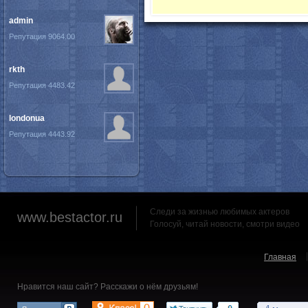
admin
Репутация 9064.00
rkth
Репутация 4483.42
londonua
Репутация 4443.92
Следи за жизнью любимых актеров
www.bestactor.ru
Голосуй, читай новости, смотри видео
Главная
Нравится наш сайт? Расскажи о нём друзьям!