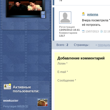
78
polanna
Вчера посмотрела "
её потрогать.
Регистрация:
13/05/2013 16:41
13/07/2013
22:1
Комментариев:
1317
Всего :
2
Страницы :
«
предыд
Добавление комментарий
Логин
*
E-mail
*
Сообщение
*
Активные
пользователи:
wowkaster
Репутация 86529.92