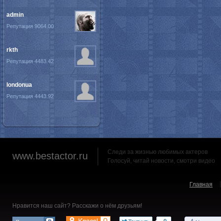
admin
Репутация 9064.00
rkth
Репутация 4483.42
londonua
Репутация 4443.92
Следи за жизнью любимых актеров
www.bestactor.ru
Голосуй, читай новости, смотри видео
Главная
Нравится наш сайт? Расскажи о нём друзьям!