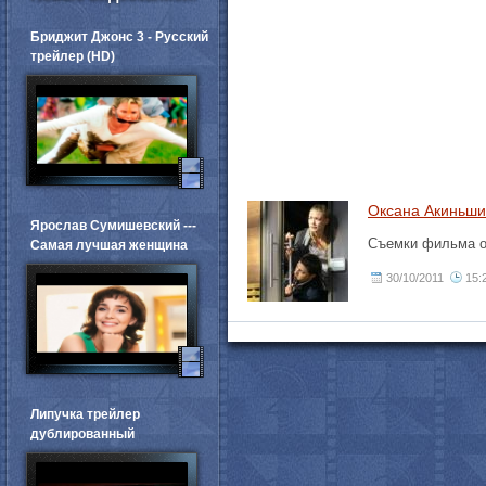
Бриджит Джонс 3 - Русский
трейлер (HD)
Оксана Акиньши
Ярослав Сумишевский ---
Съемки фильма о
Самая лучшая женщина
30/10/2011
15:
Липучка трейлер
дублированный