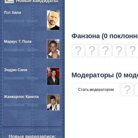
Новые кандидаты:
Пэт Хили
Иностранные
/
Актёры
Фанзона (0 поклонн
Маркус Т. Полк
?
?
?
?
?
Иностранные
/
Актёры
Эндрю Сили
Модераторы (0 мод
Иностранные
/
Актёры
?
Стать модератором
Жанкарлос Канела
Иностранные
/
Актёры
Новые видеозаписи: