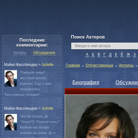
Поиск Актеров
Последние
комментарии:
Актёры
Обсуждения
А
Б
В
Г
Д
Е
Ё
Ж
З
Майкл Фассбендер
>
Juliette
Главная
→
Отечественные
→
Актрисы
"Райское озеро"
жестокий фильм
Биография
Обсужде
конечно. Еще с ним
понравились
"Бесславные ублюдки"...
Майкл Фассбендер
>
Juliette
Честно говоря, до
"Людей Х: Первый класс"
Майкла как актера
вообще не знала. Да и