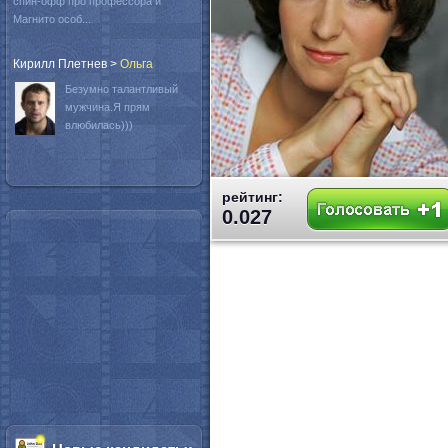
спин-офф про профессора и
Магнито особ...
Кирилл Плетнев
>
Oльга
Безумно талантливый
мужчина.Я прям
влюбилась)))
рейтинг:
0.027