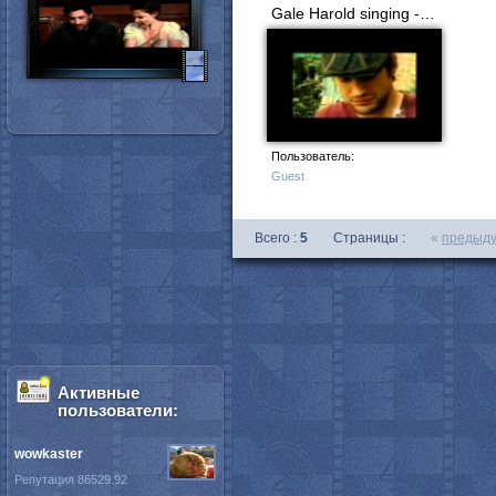
Gale Harold singing - Heavenly Grass(acoustic).avi
Пользователь:
Guest
Всего :
5
Страницы :
«
предыд
Активные
пользователи:
wowkaster
Репутация 86529.92