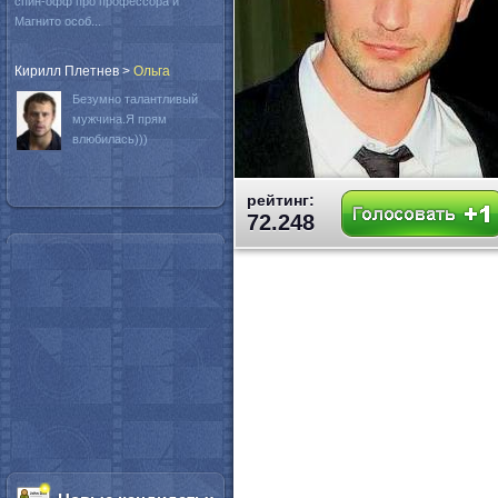
спин-офф про профессора и
Магнито особ...
Кирилл Плетнев
>
Oльга
Безумно талантливый
мужчина.Я прям
влюбилась)))
рейтинг:
72.248