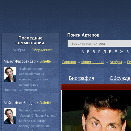
Поиск Актеров
Последние
комментарии:
Актёры
Обсуждения
А
Б
В
Г
Д
Е
Ё
Ж
З
Майкл Фассбендер
>
Juliette
Главная
→
Иностранные
→
Актёры
→
Г
"Райское озеро"
жестокий фильм
Биография
Обсужде
конечно. Еще с ним
понравились
"Бесславные ублюдки"...
Майкл Фассбендер
>
Juliette
Честно говоря, до
"Людей Х: Первый класс"
Майкла как актера
вообще не знала. Да и