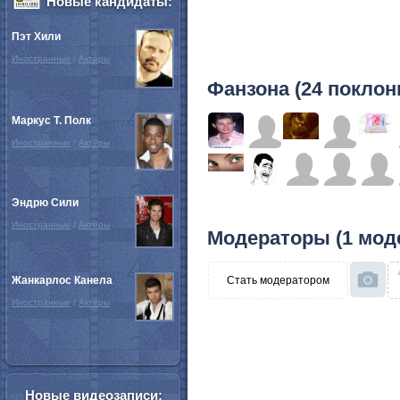
Новые кандидаты:
Пэт Хили
Иностранные
/
Актёры
Фанзона (24 поклон
Маркус Т. Полк
Иностранные
/
Актёры
Эндрю Сили
Иностранные
/
Актёры
Модераторы (1 мод
Жанкарлос Канела
Стать модератором
Иностранные
/
Актёры
Новые видеозаписи: