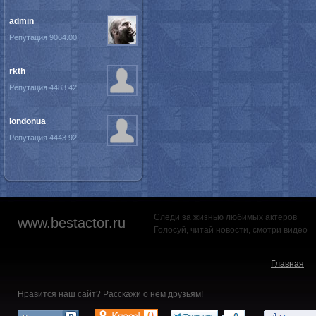
admin
Репутация 9064.00
rkth
Репутация 4483.42
londonua
Репутация 4443.92
Следи за жизнью любимых актеров
www.bestactor.ru
Голосуй, читай новости, смотри видео
Главная
Нравится наш сайт? Расскажи о нём друзьям!