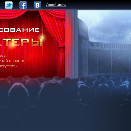
Логин/пароль
ров.
итай новости,
искуссиях.