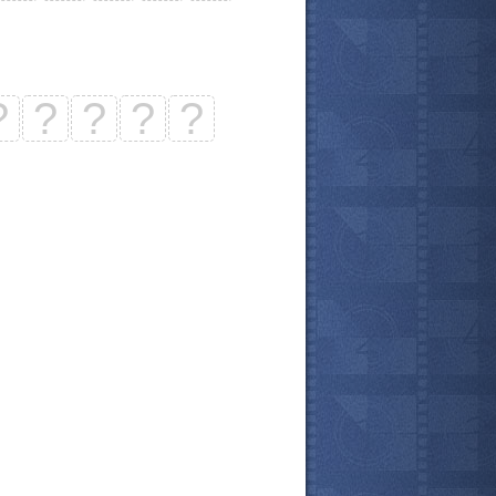
?
?
?
?
?