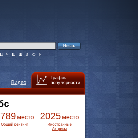
Ц
Ч
Ш
Щ
Э
Ю
Я
График
Видео
популярности
бс
3789
2025
место
место
Общий рейтинг
Иностранные
Актрисы