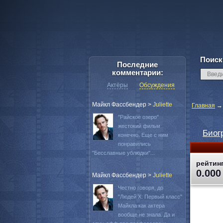
Поиск
Последние
комментарии:
Актёры
Обсуждения
Майкл Фассбендер
>
Juliette
Главная
"Райское озеро"
жестокий фильм
Биог
конечно. Еще с ним
понравились
"Бесславные ублюдки"...
рейтинг
0.000
Майкл Фассбендер
>
Juliette
Честно говоря, до
"Людей Х: Первый класс"
Майкла как актера
вообще не знала. Да и