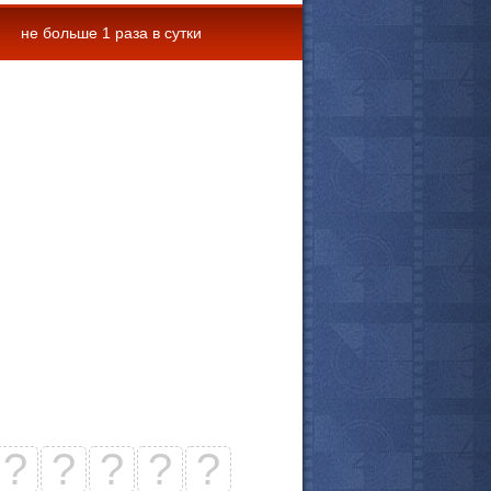
не больше 1 раза в сутки
 комментарии
?
?
?
?
?