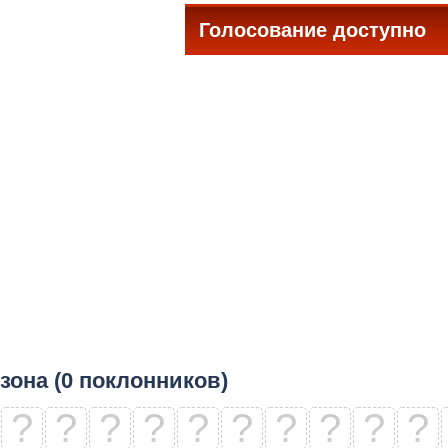
Голосование доступно
все
зона (0 поклонников)
?
?
?
?
?
?
?
?
?
?