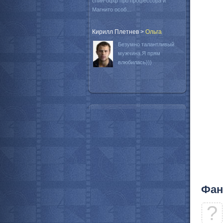
спин-офф про профессора и
Магнито особ...
Кирилл Плетнев
>
Oльга
Безумно талантливый
мужчина.Я прям
влюбилась)))
Фан
?