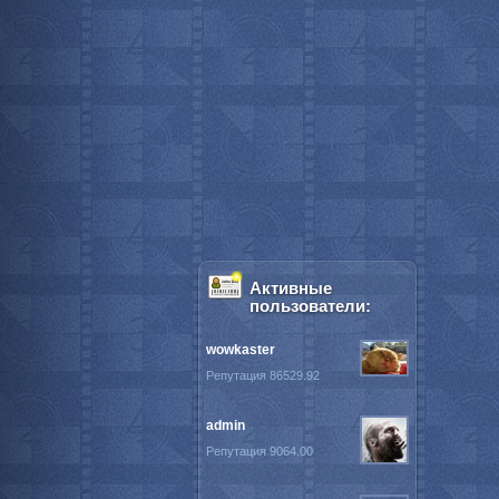
Активные
пользователи:
wowkaster
Репутация 86529.92
admin
Репутация 9064.00