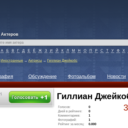
 Актеров
А
Б
В
Г
Д
Е
Ё
Ж
З
И
Й
К
Л
М
Н
О
П
Р
С
Т
У
Ф
Х
→
Иностранные
→
Актрисы
→
Гиллиан Джейкобс
рафия
Обсуждение
Фотоальбом
Новости
:
Гиллиан Джейко
Голосов:
0
Дней в рейтинге:
0
Комментариев:
1
Фотографий:
1
Рейтинг за месяц:
0.000