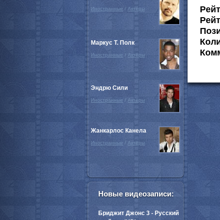
Рей
Иностранные
/
Актёры
Рейт
Пози
Коли
Маркус Т. Полк
Комм
Иностранные
/
Актёры
Эндрю Сили
Иностранные
/
Актёры
Жанкарлос Канела
Иностранные
/
Актёры
Новые видеозаписи:
Бриджит Джонс 3 - Русский