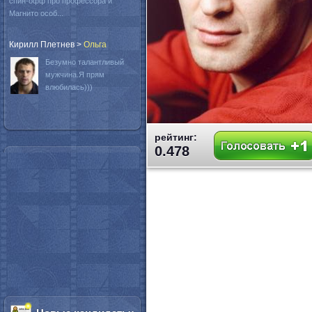
спин-офф про профессора и
Магнито особ...
Кирилл Плетнев
>
Oльга
Безумно талантливый
мужчина.Я прям
влюбилась)))
рейтинг:
0.478