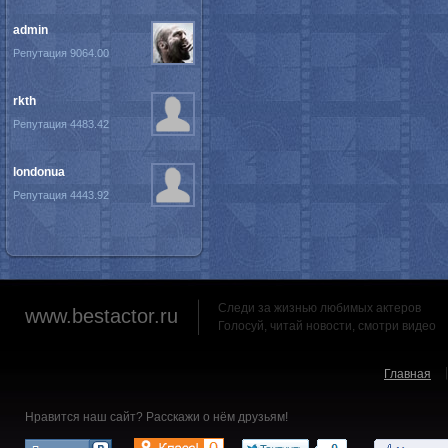
admin
Репутация 9064.00
rkth
Репутация 4483.42
londonua
Репутация 4443.92
Следи за жизнью любимых актеров
www.bestactor.ru
Голосуй, читай новости, смотри видео
Главная
Нравится наш сайт? Расскажи о нём друзьям!