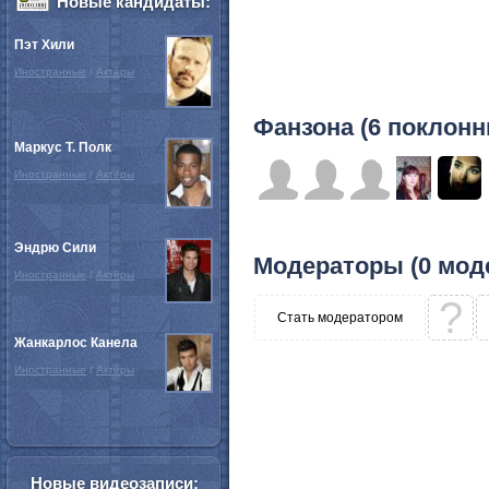
Новые кандидаты:
Пэт Хили
Иностранные
/
Актёры
Фанзона (6 поклонн
Маркус Т. Полк
Иностранные
/
Актёры
Эндрю Сили
Модераторы (0 мод
Иностранные
/
Актёры
?
Стать модератором
Жанкарлос Канела
Иностранные
/
Актёры
Новые видеозаписи: