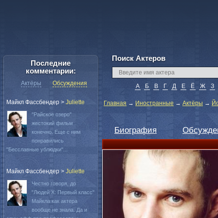
Поиск Актеров
Последние
комментарии:
Актёры
Обсуждения
А
Б
В
Г
Д
Е
Ё
Ж
З
Майкл Фассбендер
>
Juliette
Главная
→
Иностранные
→
Актёры
→
Й
"Райское озеро"
жестокий фильм
Биография
Обсужде
конечно. Еще с ним
понравились
"Бесславные ублюдки"...
Майкл Фассбендер
>
Juliette
Честно говоря, до
"Людей Х: Первый класс"
Майкла как актера
вообще не знала. Да и