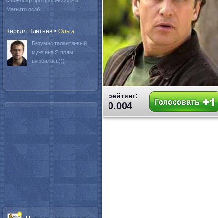
спин-офф про профессора и
Магнито особ...
Кирилл Плетнев
>
Oльга
Безумно талантливый
мужчина.Я прям
влюбилась)))
рейтинг:
0.004