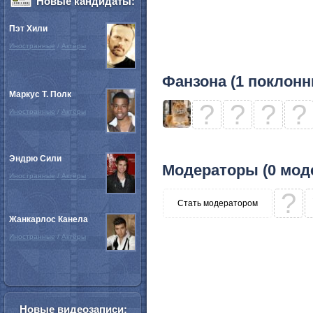
Новые кандидаты:
Пэт Хили
Иностранные
/
Актёры
Фанзона (1 поклонн
Маркус Т. Полк
?
?
?
?
Иностранные
/
Актёры
Эндрю Сили
Модераторы (0 мод
Иностранные
/
Актёры
?
Стать модератором
Жанкарлос Канела
Иностранные
/
Актёры
Новые видеозаписи: