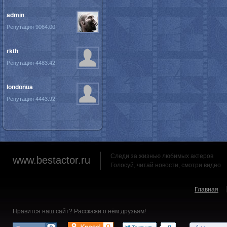
admin
Репутация 9064.00
rkth
Репутация 4483.42
londonua
Репутация 4443.92
Следи за жизнью любимых актеров
www.bestactor.ru
Голосуй, читай новости, смотри видео
Главная
Нравится наш сайт? Расскажи о нём друзьям!