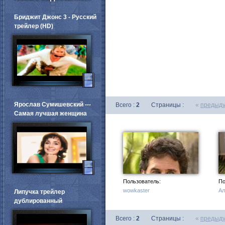
Бриджит Джонс 3 - Русский
трейлер (HD)
Ярослав Сумишевский ---
Всего :
2
Страницы :
«
предыд
Самая лучшая женщина
Пользователь:
По
wowkaster
Ал
Липучка трейлер
дублированный
Всего :
2
Страницы :
«
предыд