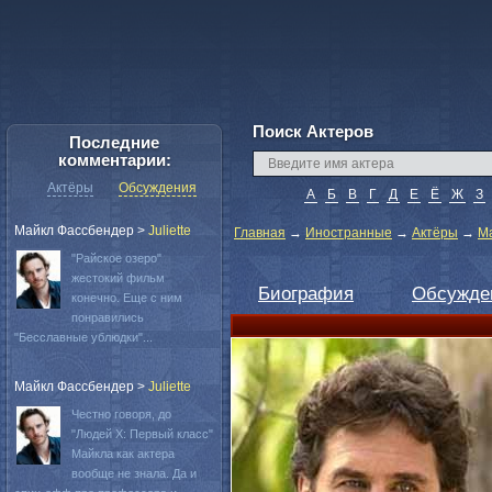
Поиск Актеров
Последние
комментарии:
Актёры
Обсуждения
А
Б
В
Г
Д
Е
Ё
Ж
З
Майкл Фассбендер
>
Juliette
Главная
→
Иностранные
→
Актёры
→
М
"Райское озеро"
жестокий фильм
Биография
Обсужде
конечно. Еще с ним
понравились
"Бесславные ублюдки"...
Майкл Фассбендер
>
Juliette
Честно говоря, до
"Людей Х: Первый класс"
Майкла как актера
вообще не знала. Да и