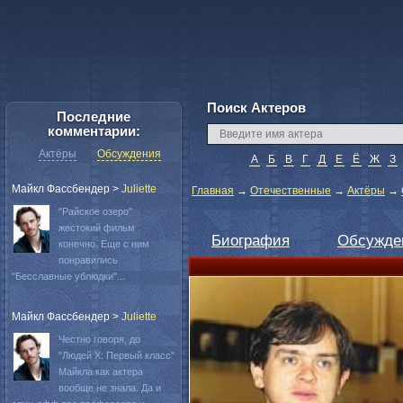
Поиск Актеров
Последние
комментарии:
Актёры
Обсуждения
А
Б
В
Г
Д
Е
Ё
Ж
З
Майкл Фассбендер
>
Juliette
Главная
→
Отечественные
→
Актёры
→
"Райское озеро"
жестокий фильм
Биография
Обсужде
конечно. Еще с ним
понравились
"Бесславные ублюдки"...
Майкл Фассбендер
>
Juliette
Честно говоря, до
"Людей Х: Первый класс"
Майкла как актера
вообще не знала. Да и