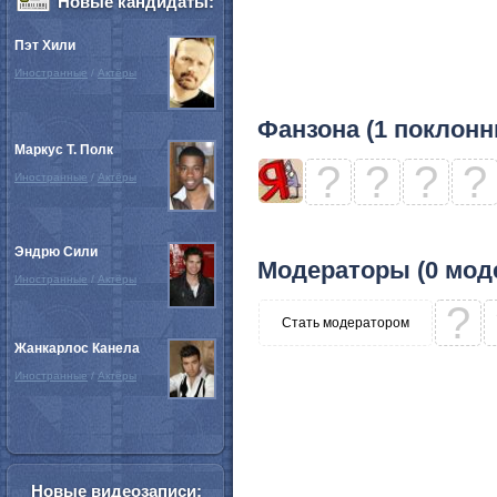
Новые кандидаты:
Пэт Хили
Иностранные
/
Актёры
Фанзона (1 поклонн
Маркус Т. Полк
?
?
?
?
Иностранные
/
Актёры
Эндрю Сили
Модераторы (0 мод
Иностранные
/
Актёры
?
Стать модератором
Жанкарлос Канела
Иностранные
/
Актёры
Новые видеозаписи: