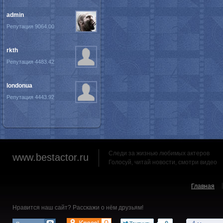
admin
Репутация 9064.00
rkth
Репутация 4483.42
londonua
Репутация 4443.92
Следи за жизнью любимых актеров
www.bestactor.ru
Голосуй, читай новости, смотри видео
Главная
Нравится наш сайт? Расскажи о нём друзьям!