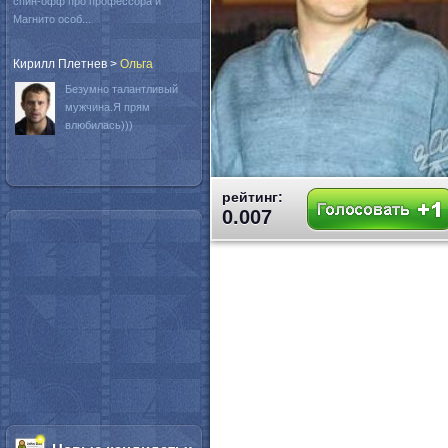
спин-офф про профессора и
Магнито особ...
Кирилл Плетнев
>
Oльга
Безумно талантливый
мужчина.Я прям
влюбилась)))
рейтинг:
0.007