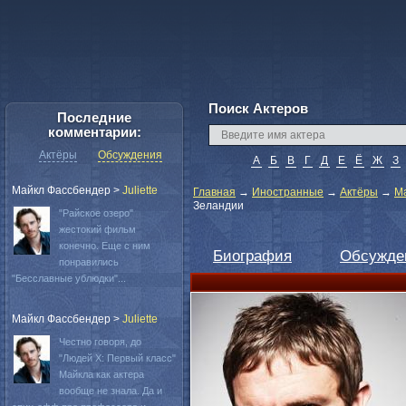
Поиск Актеров
Последние
комментарии:
Актёры
Обсуждения
А
Б
В
Г
Д
Е
Ё
Ж
З
Майкл Фассбендер
>
Juliette
Главная
→
Иностранные
→
Актёры
→
М
Зеландии
"Райское озеро"
жестокий фильм
конечно. Еще с ним
Биография
Обсужде
понравились
"Бесславные ублюдки"...
Майкл Фассбендер
>
Juliette
Честно говоря, до
"Людей Х: Первый класс"
Майкла как актера
вообще не знала. Да и