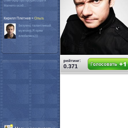
спин-офф про профессора и
Магнито особ...
Кирилл Плетнев
>
Oльга
Безумно талантливый
мужчина.Я прям
влюбилась)))
рейтинг:
0.371