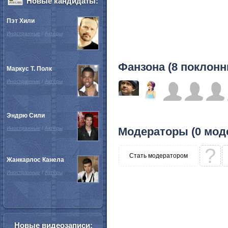
Новые кандидаты:
Пэт Хили
Иностранные
/
Актёры
Фанзона (8 поклонн
Маркус Т. Полк
Иностранные
/
Актёры
Эндрю Сили
Иностранные
/
Актёры
Модераторы (0 мод
?
Стать модератором
Жанкарлос Канела
Иностранные
/
Актёры
Новые видеозаписи: