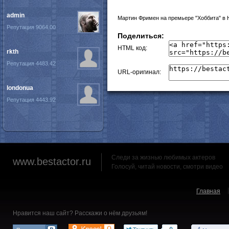
admin
Мартин Фримен на премьере "Хоббита" в 
Репутация 9064.00
Поделиться:
HTML код:
rkth
Репутация 4483.42
URL-оригинал:
londonua
Репутация 4443.92
Следи за жизнью любимых актеров
www.bestactor.ru
Голосуй, читай новости, смотри видео
Главная
Нравится наш сайт? Расскажи о нём друзьям!