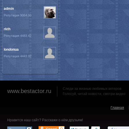
admin
Репутация 9064.00
rkth
Репутация 4483.42
londonua
Репутация 4443.92
Следи за жизнью любимых актеров
www.bestactor.ru
Голосуй, читай новости, смотри видео
Главная
Нравится наш сайт? Расскажи о нём друзьям!