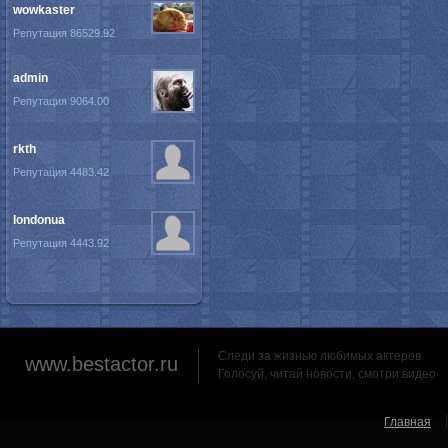
wowkaster
Репутация 86529.92
admin
Репутация 9064.00
rkth
Репутация 4483.42
londonua
Репутация 4443.92
Следи за жизнью любимых актеров
www.bestactor.ru
Голосуй, читай новости, смотри видео
Главная