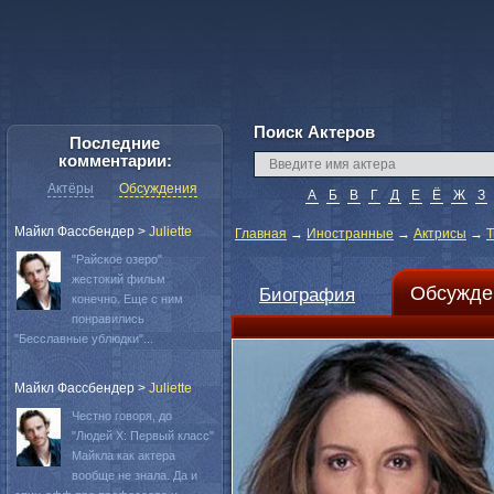
Поиск Актеров
Последние
комментарии:
Актёры
Обсуждения
А
Б
В
Г
Д
Е
Ё
Ж
З
Майкл Фассбендер
>
Juliette
Главная
→
Иностранные
→
Актрисы
→
Т
"Райское озеро"
жестокий фильм
Обсужде
Биография
конечно. Еще с ним
понравились
"Бесславные ублюдки"...
Майкл Фассбендер
>
Juliette
Честно говоря, до
"Людей Х: Первый класс"
Майкла как актера
вообще не знала. Да и