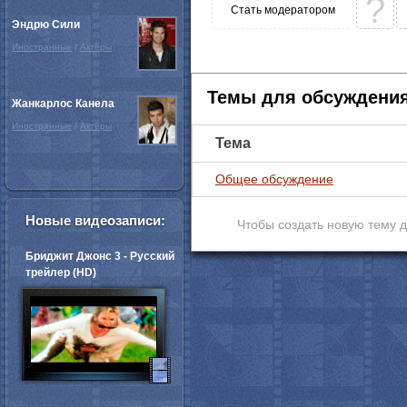
?
Стать модератором
Эндрю Сили
Иностранные
/
Актёры
Темы для обсуждени
Жанкарлос Канела
Иностранные
/
Актёры
Тема
Общее обсуждение
Новые видеозаписи:
Чтобы создать новую тему 
Бриджит Джонс 3 - Русский
трейлер (HD)