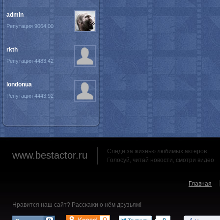
admin
Репутация 9064.00
rkth
Репутация 4483.42
londonua
Репутация 4443.92
Следи за жизнью любимых актеров
www.bestactor.ru
Голосуй, читай новости, смотри видео
Главная
Нравится наш сайт? Расскажи о нём друзьям!