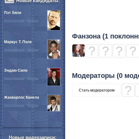
Новые кандидаты:
Пэт Хили
Иностранные
/
Актёры
Фанзона (1 поклонн
Маркус Т. Полк
?
?
?
?
Иностранные
/
Актёры
Эндрю Сили
Модераторы (0 мод
Иностранные
/
Актёры
?
Стать модератором
Жанкарлос Канела
Иностранные
/
Актёры
Новые видеозаписи: