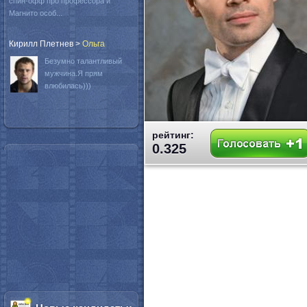
спин-офф про профессора и
Магнито особ...
Кирилл Плетнев
>
Oльга
Безумно талантливый
мужчина.Я прям
влюбилась)))
рейтинг:
0.325