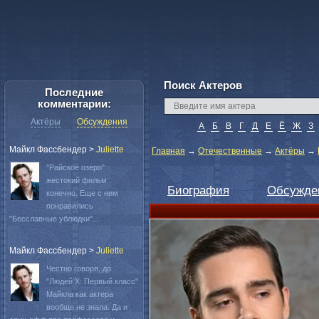
Поиск Актеров
Последние
комментарии:
Актёры
Обсуждения
А
Б
В
Г
Д
Е
Ё
Ж
З
Майкл Фассбендер
>
Juliette
Главная
→
Отечественные
→
Актёры
→
"Райское озеро"
жестокий фильм
Биография
Обсужде
конечно. Еще с ним
понравились
"Бесславные ублюдки"...
Майкл Фассбендер
>
Juliette
Честно говоря, до
"Людей Х: Первый класс"
Майкла как актера
вообще не знала. Да и