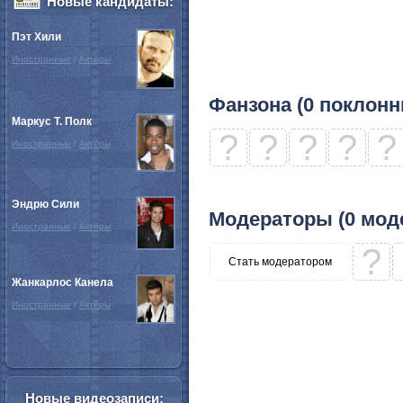
Новые кандидаты:
Пэт Хили
Иностранные
/
Актёры
Фанзона (0 поклонн
Маркус Т. Полк
?
?
?
?
?
Иностранные
/
Актёры
Эндрю Сили
Модераторы (0 мод
Иностранные
/
Актёры
?
Стать модератором
Жанкарлос Канела
Иностранные
/
Актёры
Новые видеозаписи: