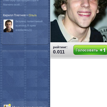
спин-офф про профессора и
Магнито особ...
Кирилл Плетнев
>
Oльга
Безумно талантливый
мужчина.Я прям
влюбилась)))
рейтинг:
0.011