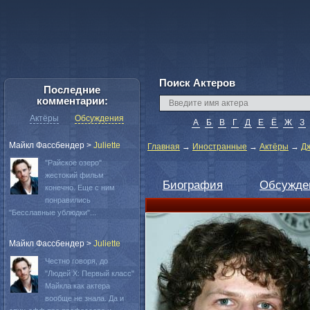
Поиск Актеров
Последние
комментарии:
Актёры
Обсуждения
А
Б
В
Г
Д
Е
Ё
Ж
З
Майкл Фассбендер
>
Juliette
Главная
→
Иностранные
→
Актёры
→
Д
"Райское озеро"
жестокий фильм
Биография
Обсужде
конечно. Еще с ним
понравились
"Бесславные ублюдки"...
Майкл Фассбендер
>
Juliette
Честно говоря, до
"Людей Х: Первый класс"
Майкла как актера
вообще не знала. Да и