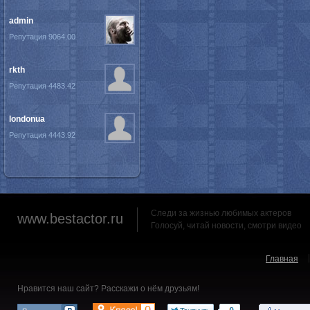
admin
Репутация 9064.00
rkth
Репутация 4483.42
londonua
Репутация 4443.92
Следи за жизнью любимых актеров
www.bestactor.ru
Голосуй, читай новости, смотри видео
Главная
Нравится наш сайт? Расскажи о нём друзьям!