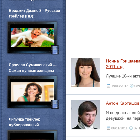
Бриджит Джонс 3 - Русский
трейлер (HD)
Нонна Гришаева 
Ярослав Сумишевский ---
2011 год
Самая лучшая женщина
Лучшие 10-ки акт
19/03/2012
08:
Антон Карташов:
Я не делю людей 
девушкой, на пер
Липучка трейлер
дублированный
06/11/2011
07: