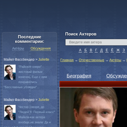
Поиск Актеров
Последние
комментарии:
Актёры
Обсуждения
А
Б
В
Г
Д
Е
Ё
Ж
З
Майкл Фассбендер
>
Juliette
Главная
→
Отечественные
→
Актёры
→
"Райское озеро"
жестокий фильм
Биография
Обсужде
конечно. Еще с ним
понравились
"Бесславные ублюдки"...
Майкл Фассбендер
>
Juliette
Честно говоря, до
"Людей Х: Первый класс"
Майкла как актера
вообще не знала. Да и