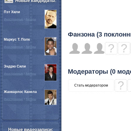
Новые кандидаты:
Пэт Хили
Иностранные
/
Актёры
Фанзона (3 поклонн
Маркус Т. Полк
?
?
Иностранные
/
Актёры
Эндрю Сили
Модераторы (0 мод
Иностранные
/
Актёры
?
Стать модератором
Жанкарлос Канела
Иностранные
/
Актёры
Новые видеозаписи: