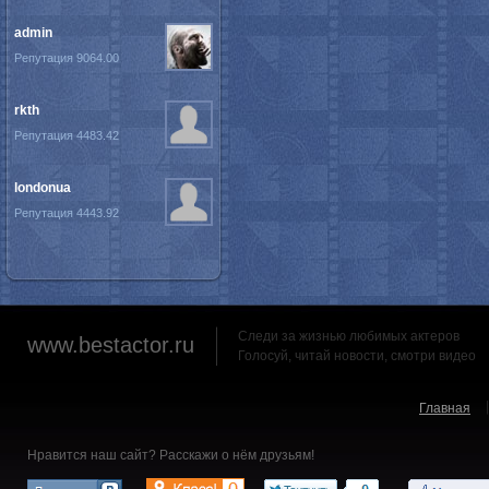
admin
Репутация 9064.00
rkth
Репутация 4483.42
londonua
Репутация 4443.92
Следи за жизнью любимых актеров
www.bestactor.ru
Голосуй, читай новости, смотри видео
Главная
Нравится наш сайт? Расскажи о нём друзьям!