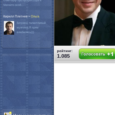
спин-офф про профессора и
Магнито особ...
Кирилл Плетнев
>
Oльга
Безумно талантливый
мужчина.Я прям
влюбилась)))
рейтинг:
1.085