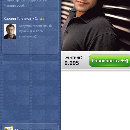
спин-офф про профессора и
Магнито особ...
Кирилл Плетнев
>
Oльга
Безумно талантливый
мужчина.Я прям
влюбилась)))
рейтинг:
0.095