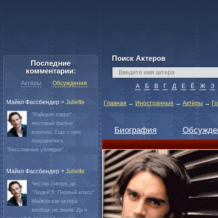
Поиск Актеров
Последние
комментарии:
Актёры
Обсуждения
А
Б
В
Г
Д
Е
Ё
Ж
З
Майкл Фассбендер
>
Juliette
Главная
→
Иностранные
→
Актёры
→
Г
"Райское озеро"
жестокий фильм
Биография
Обсужде
конечно. Еще с ним
понравились
"Бесславные ублюдки"...
Майкл Фассбендер
>
Juliette
Честно говоря, до
"Людей Х: Первый класс"
Майкла как актера
вообще не знала. Да и