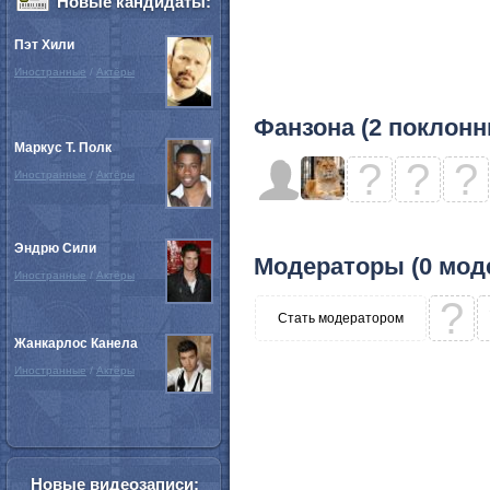
Новые кандидаты:
Пэт Хили
Иностранные
/
Актёры
Фанзона (2 поклонн
Маркус Т. Полк
?
?
?
Иностранные
/
Актёры
Эндрю Сили
Модераторы (0 мод
Иностранные
/
Актёры
?
Стать модератором
Жанкарлос Канела
Иностранные
/
Актёры
Новые видеозаписи: