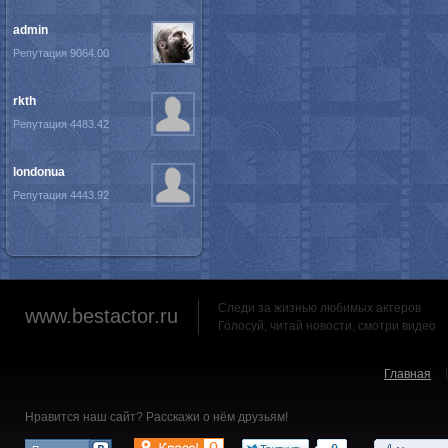
admin
Репутация 9064.00
rkth
Репутация 4483.42
londonua
Репутация 4443.92
Следи за жизнью любимых актеров
www.bestactor.ru
Голосуй, читай новости, смотри видео
Главная
Нравится наш сайт? Расскажи о нём друзьям!