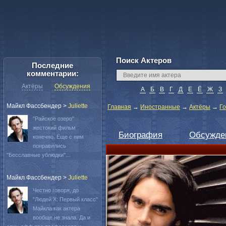
Поиск Актеров
Последние
комментарии:
Актёры
Обсуждения
А
Б
В
Г
Д
Е
Ё
Ж
З
Майкл Фассбендер
>
Juliette
Главная
→
Иностранные
→
Актёры
→
Г
"Райское озеро"
жестокий фильм
Биография
Обсужде
конечно. Еще с ним
понравились
"Бесславные ублюдки"...
Майкл Фассбендер
>
Juliette
Честно говоря, до
"Людей Х: Первый класс"
Майкла как актера
вообще не знала. Да и