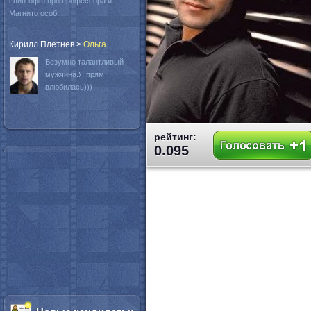
спин-офф про профессора и
Магнито особ...
Кирилл Плетнев
>
Oльга
Безумно талантливый
мужчина.Я прям
влюбилась)))
рейтинг:
0.095