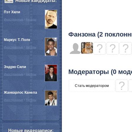
Новые кандидаты:
Пэт Хили
Иностранные
/
Актёры
Фанзона (2 поклонн
Маркус Т. Полк
?
?
?
Иностранные
/
Актёры
Эндрю Сили
Модераторы (0 мод
Иностранные
/
Актёры
?
Стать модератором
Жанкарлос Канела
Иностранные
/
Актёры
Новые видеозаписи: