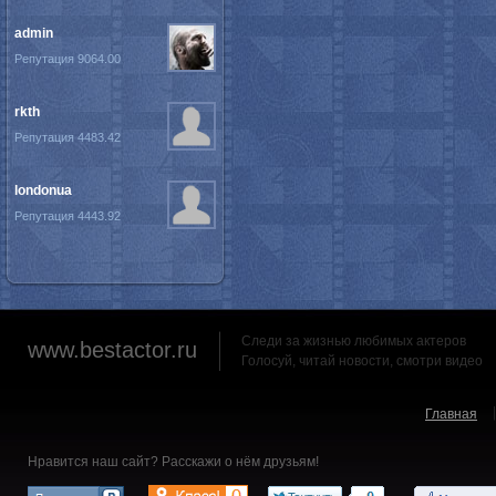
admin
Репутация 9064.00
rkth
Репутация 4483.42
londonua
Репутация 4443.92
Следи за жизнью любимых актеров
www.bestactor.ru
Голосуй, читай новости, смотри видео
Главная
Нравится наш сайт? Расскажи о нём друзьям!