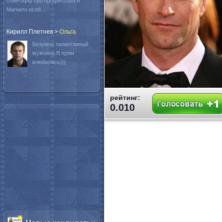
спин-офф про профессора и
Магнито особ...
Кирилл Плетнев
>
Oльга
Безумно талантливый
мужчина.Я прям
влюбилась)))
рейтинг:
0.010