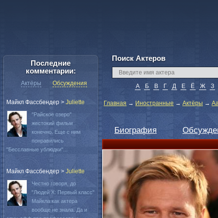
Поиск Актеров
Последние
комментарии:
Актёры
Обсуждения
А
Б
В
Г
Д
Е
Ё
Ж
З
Майкл Фассбендер
>
Juliette
Главная
→
Иностранные
→
Актёры
→
А
"Райское озеро"
жестокий фильм
Биография
Обсужде
конечно. Еще с ним
понравились
"Бесславные ублюдки"...
Майкл Фассбендер
>
Juliette
Честно говоря, до
"Людей Х: Первый класс"
Майкла как актера
вообще не знала. Да и