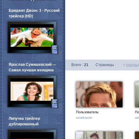
Бриджит Джонс 3 - Русский
трейлер (HD)
Ярослав Сумишевский ---
Всего :
21
Страницы :
«
преды
Самая лучшая женщина
Пользователь:
По
wowkaster
ad
Липучка трейлер
дублированный