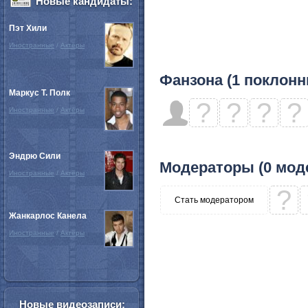
Новые кандидаты:
Пэт Хили
Иностранные
/
Актёры
Фанзона (1 поклонн
Маркус Т. Полк
?
?
?
?
Иностранные
/
Актёры
Эндрю Сили
Модераторы (0 мод
Иностранные
/
Актёры
?
Стать модератором
Жанкарлос Канела
Иностранные
/
Актёры
Новые видеозаписи: