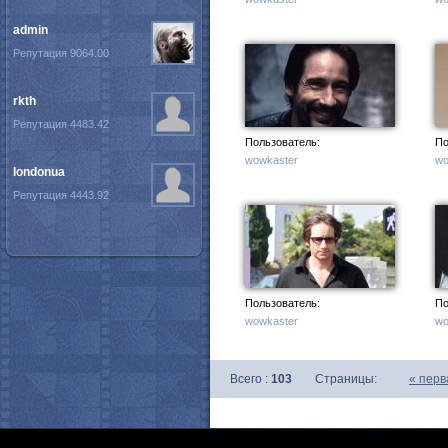
admin
Репутация 9064.00
rkth
Репутация 4483.42
Пользователь:
По
wowkaster
wo
londonua
Репутация 4443.92
Пользователь:
По
wowkaster
wo
Всего :
103
Страницы:
«
перв