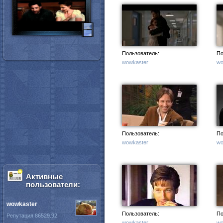
Пользователь:
По
wowkaster
wo
Пользователь:
По
wowkaster
wo
Активные
пользователи:
wowkaster
Пользователь:
По
Репутация 86529.92
wowkaster
wo