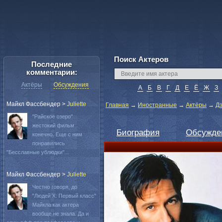
Поиск Актеров
Последние
комментарии:
Актёры
Обсуждения
А
Б
В
Г
Д
Е
Ё
Ж
З
Майкл Фассбендер
>
Juliette
Главная
→
Иностранные
→
Актёры
→
Д
"Райское озеро"
жестокий фильм
Биография
Обсужде
конечно. Еще с ним
понравились
"Бесславные ублюдки"...
Майкл Фассбендер
>
Juliette
Честно говоря, до
"Людей Х: Первый класс"
Майкла как актера
вообще не знала. Да и