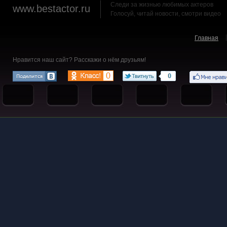
Следи за жизнью любимых актеров
www.bestactor.ru
Голосуй, читай новости, смотри видео
Главная
Нравится наш сайт? Расскажи о нём друзьям!