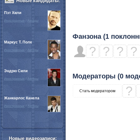
Новые кандидаты:
Пэт Хили
Иностранные
/
Актёры
Фанзона (1 поклонн
Маркус Т. Полк
?
?
?
?
Иностранные
/
Актёры
Эндрю Сили
Модераторы (0 мод
Иностранные
/
Актёры
?
Стать модератором
Жанкарлос Канела
Иностранные
/
Актёры
Новые видеозаписи: