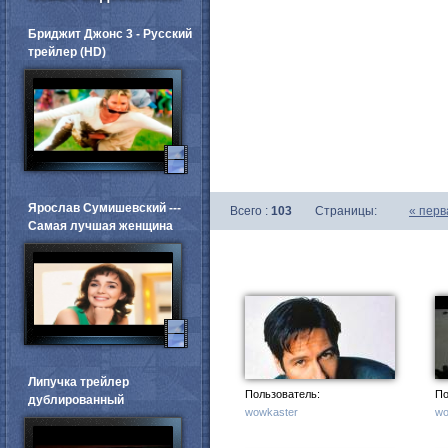
Бриджит Джонс 3 - Русский
трейлер (HD)
Ярослав Сумишевский ---
Всего :
103
Страницы:
«
перв
Самая лучшая женщина
Липучка трейлер
Пользователь:
По
дублированный
wowkaster
wo