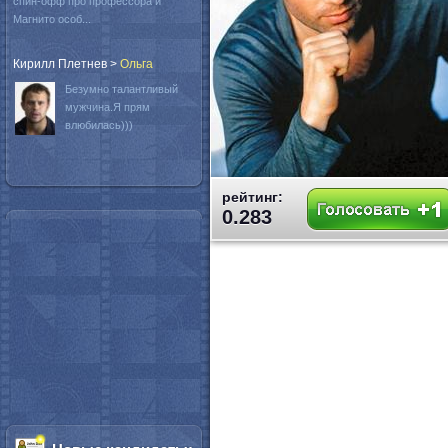
спин-офф про профессора и
Магнито особ...
Кирилл Плетнев
>
Oльга
Безумно талантливый
мужчина.Я прям
влюбилась)))
рейтинг:
0.283