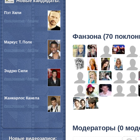
Новые кандидаты:
Пэт Хили
Иностранные
/
Актёры
Фанзона (70 поклон
Маркус Т. Полк
Иностранные
/
Актёры
Эндрю Сили
Иностранные
/
Актёры
Жанкарлос Канела
Иностранные
/
Актёры
Модераторы (0 мод
Новые видеозаписи: