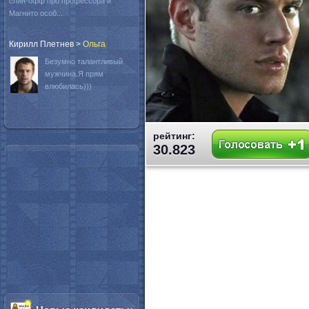
спин-офф про профессора и
Магнито особ...
Кирилл Плетнев
>
Oльга
Безумно талантливый
мужчина.Я прям
влюбилась)))
рейтинг:
30.823