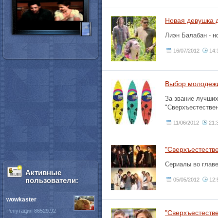
Новая девушка 
Лиэн Балабан - н
16/07/2012
14:
Выбор молодежи
За звание лучших
"Сверхъестествен
11/06/2012
21:
"Сверхъестеств
Сериалы во глав
Активные
пользователи:
05/05/2012
12:
wowkaster
Репутация 86529.92
"Сверхъестеств