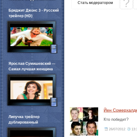
?
Стать модератором
Бриджит Джонс 3 - Русский
трейлер (HD)
Ярослав Сумишевский ---
Самая лучшая женщина
Йен Сомерхалде
Липучка трейлер
Кто победит?
дублированный
26/07/2012
13: