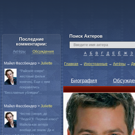
Поиск Актеров
Последние
комментарии:
Актёры
Обсуждения
А
Б
В
Г
Д
Е
Ё
Ж
З
Майкл Фассбендер
>
Juliette
Главная
→
Иностранные
→
Актёры
→
Д
"Райское озеро"
жестокий фильм
Биография
Обсужде
конечно. Еще с ним
понравились
"Бесславные ублюдки"...
Майкл Фассбендер
>
Juliette
Честно говоря, до
"Людей Х: Первый класс"
Майкла как актера
вообще не знала. Да и