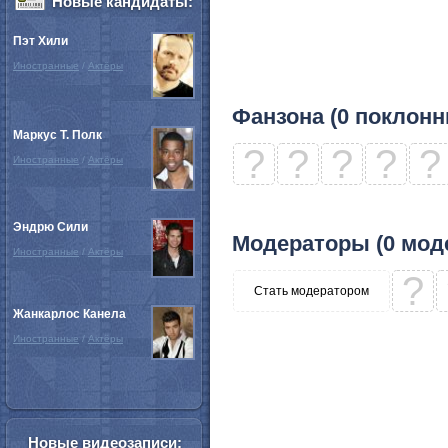
Новые кандидаты:
Пэт Хили
Иностранные
/
Актёры
Фанзона (0 поклонн
Маркус Т. Полк
?
?
?
?
?
Иностранные
/
Актёры
Эндрю Сили
Модераторы (0 мод
Иностранные
/
Актёры
?
Стать модератором
Жанкарлос Канела
Иностранные
/
Актёры
Новые видеозаписи: