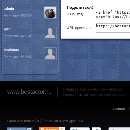
Поделиться:
admin
HTML код:
Репутация 9064.00
URL-оригинал:
rkth
Репутация 4483.42
londonua
Репутация 4443.92
Следи за жизнью любимых актеров
www.bestactor.ru
Голосуй, читай новости, смотри видео
Главная
Нравится наш сайт? Расскажи о нём друзьям!