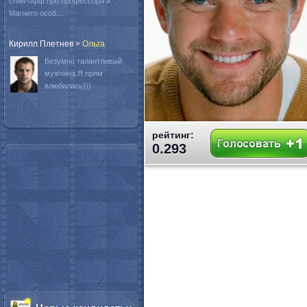
спин-офф про профессора и
Магнито особ...
Кирилл Плетнев
>
Oльга
Безумно талантливый
мужчина.Я прям
влюбилась)))
рейтинг:
0.293