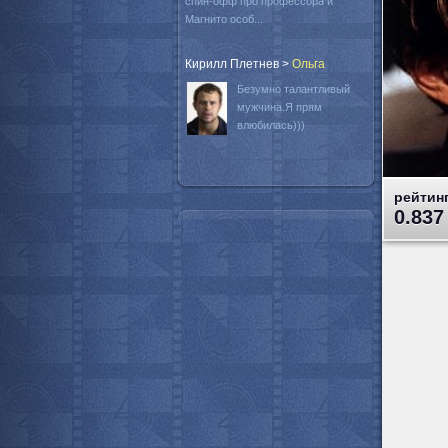
спин-офф про профессора и
Магнито особ...
Кирилл Плетнев
>
Oльга
Безумно талантливый
мужчина.Я прям
влюбилась)))
рейтинг
0.837