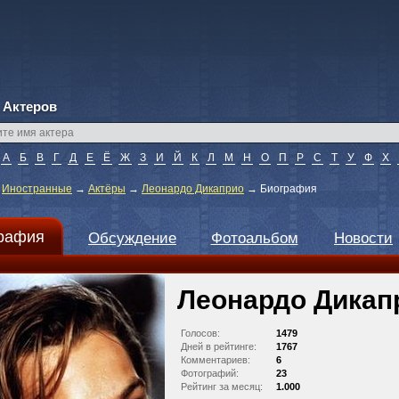
 Актеров
А
Б
В
Г
Д
Е
Ё
Ж
З
И
Й
К
Л
М
Н
О
П
Р
С
Т
У
Ф
Х
→
Иностранные
→
Актёры
→
Леонардо Дикаприо
→
Биография
рафия
Обсуждение
Фотоальбом
Новости
Леонардо Дикап
Голосов:
1479
Дней в рейтинге:
1767
Комментариев:
6
Фотографий:
23
Рейтинг за месяц:
1.000