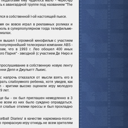
 педагогами ему чудилось мало - чересчур
ь к авангардной труппе под названием "The
мотреть всё
лся в собственной I-ой настоящей пьесе.
мя он вовсю играл в рекламных роликах и
роль в суперпопулярном тогда телефильме-
риалах.
н вышел I огромной кинофильм с участием
 в популярнейший телесериал компании ABS -
рам, что в 1993 г. Лео обошел 400 иных
о Парня" - звездной (с участием Де Ниро и
прослушивание в собственную новую ленту
онни Депп и Джульетт Льюис.
с напрочь отказался от мысли взять его в
ать слабоумного ребенка, хотя увидев, как
 - критики высоко оценили игру молодого
9 лет.
ще бы - он был приглашен немедленно в 3
не всем из них было суждено оправдаться.
л слабые отклики прессы и был прохладно
ball Diaries/ в качестве наркомана-поэта-
го прекрасную игру отнюдь не всем зрителям