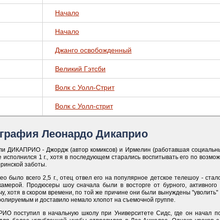
Начало
Начало
Джанго освобожденный
Великий Гэтсби
Волк с Уолл-Стрит
Волк с Уолл-стрит
графия Леонардо Дикаприо
ли ДИКАПРИО - Джордж (автор комиксов) и Ирмелин (работавшая социальны
 исполнился 1 г., хотя в последующем старались воспитывать его по возмож
еринской заботы.
ео было всего 2,5 г., отец отвел его на популярное детское телешоу - ст
камерой. Продюсеры шоу сначала были в восторге от бурного, активного 
у, хотя в скором времени, по той же причине они были вынуждены "уволить"
ролируемым и доставило немало хлопот на съемочной группе.
ИО поступил в начальную школу при Университете Сидс, где он начал по