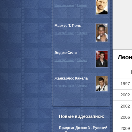
Иностранные
/
Актёры
Маркус Т. Полк
Иностранные
/
Актёры
Эндрю Сили
Леон
Иностранные
/
Актёры
Жанкарлос Канела
1997
Иностранные
/
Актёры
2002
2002
Новые видеозаписи:
2006
Бриджит Джонс 3 - Русский
2009