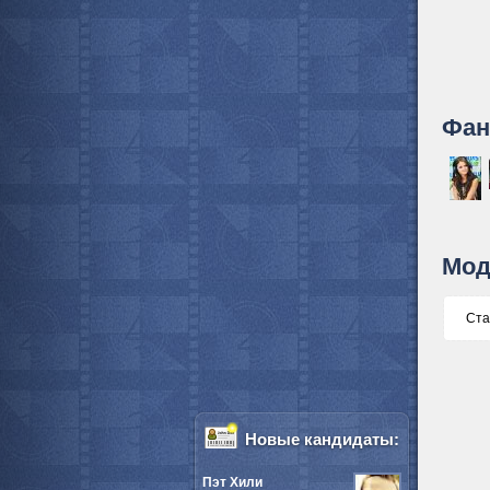
Фан
Мод
Ста
Новые кандидаты:
Пэт Хили