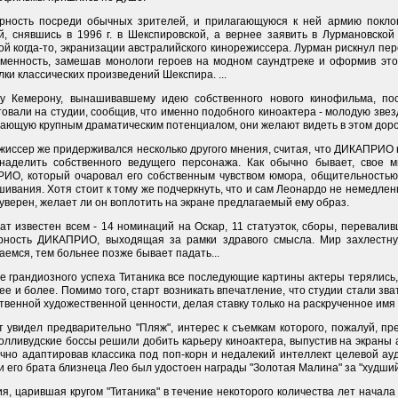
рность посреди обычных зрителей, и прилагающуюся к ней армию поклон
й, снявшись в 1996 г. в Шекспировской, а вернее заявить в Лурмановской
ой когда-то, экранизации австралийского кинорежиссера. Лурман рискнул пе
еменность, замешав монологи героев на модном саундтреке и оформив это
ки классических произведений Шекспира. ...
у Кемерону, вынашивавшему идею собственного нового кинофильма, по
овали на студии, сообщив, что именно подобного киноактера - молодую зве
дающую крупным драматическим потенциалом, они желают видеть в этом дор
жиссер же придерживался несколько другого мнения, считая, что ДИКАПРИО 
наделить собственного ведущего персонажа. Как обычно бывает, свое 
ИО, который очаровал его собственным чувством юмора, общительностью
ивания. Хотя стоит к тому же подчеркнуть, что и сам Леонардо не немедленно
уверен, желает ли он воплотить на экране предлагаемый ему образ.
ат известен всем - 14 номинаций на Оскар, 11 статуэток, сборы, перевалив
рность ДИКАПРИО, выходящая за рамки здравого смысла. Мир захлест
емся, тем больнее позже бывает падать...
е грандиозного успеха Титаника все последующие картины актеры терялись,
ее и более. Помимо того, старт возникать впечатление, что студии стали з
твенной художественной ценности, делая ставку только на раскрученное имя
ет увидел предварительно "Пляж", интерес к съемкам которого, пожалуй, п
голливудские боссы решили добить карьеру киноактера, выпустив на экраны
ычно адаптировав классика под поп-корн и недалекий интеллект целевой ау
и его брата близнеца Лео был удостоен награды "Золотая Малина" за "худший
, царившая кругом "Титаника" в течение некоторого количества лет начала 