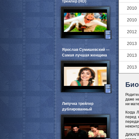
трейлер (HD)
2010
2010
2012
2013
Ярослав Сумишевский ---
2013
Самая лучшая женщина
2013
Био
Родите
даже не
Липучка трейлер
ни мат
дублированный
Когда Л
перед 
передач
неконт
ДИКАПР