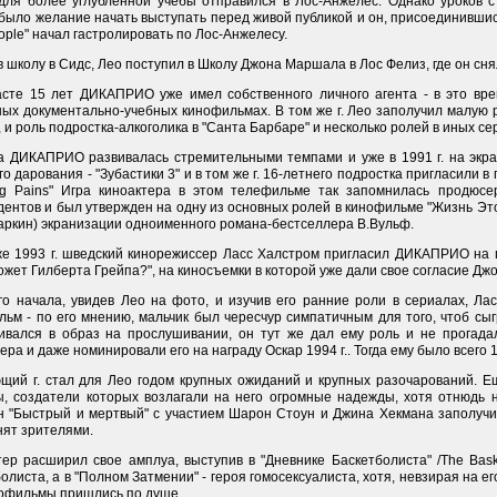
 для более углубленной учебы отправился в Лос-Анжелес. Однако уроков с
было желание начать выступать перед живой публикой и он, присоединившис
ple" начал гастролировать по Лос-Анжелесу.
с
 школу в Сидс, Лео поступил в Школу Джона Маршала в Лос Фелиз, где он сня
асте 15 лет ДИКАПРИО уже имел собственного личного агента - в это вре
ных документально-учебных кинофильмах. В том же г. Лео заполучил малую 
, и роль подростка-алкоголика в "Санта Барбаре" и несколько ролей в иных се
а ДИКАПРИО развивалась стремительными темпами и уже в 1991 г. на экра
о дарования - "Зубастики 3" и в том же г. 16-летнего подростка пригласили
ng Pains" Игра киноактера в этом телефильме так запомнилась продюсе
ентов и был утвержден на одну из основных ролей в кинофильме "Жизнь Этог
аркин) экранизации одноименного романа-бестселлера В.Вульф.
же 1993 г. шведский кинорежиссер Ласс Халстром пригласил ДИКАПРИО на 
ожет Гилберта Грейпа?", на киносъемки в которой уже дали свое согласие Дж
го начала, увидев Лео на фото, и изучив его ранние роли в сериалах, Лас
ьм - по его мнению, мальчик был чересчур симпатичным для того, чтоб сыгр
ивался в образ на прослушивании, он тут же дал ему роль и не прогадал
ера и даже номинировали его на награду Оскар 1994 г.. Тогда ему было всего 1
щий г. стал для Лео годом крупных ожиданий и крупных разочарований. Е
ы, создатели которых возлагали на него огромные надежды, хотя отнюдь 
н "Быстрый и мертвый" с участием Шарон Стоун и Джина Хекмана заполучи
нят зрителями.
ер расширил свое амплуа, выступив в "Дневнике Баскетболиста" /The Basket
олиста, а в "Полном Затмении" - героя гомосексуалиста, хотя, невзирая на е
нофильмы пришлись по душе.