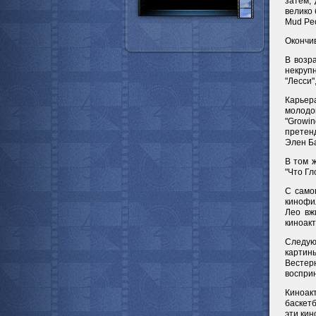
затем,
велико 
Mud Peo
Окончив
В возр
некруп
"Лесси"
Карьер
молодог
"Growi
претенд
Элен Б
В том 
"Что Гл
С само
кинофил
Лео вж
киноакт
Следую
картин
Вестер
воспри
Киноакт
баскетб
эти ки