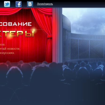
Логин/пароль
ров.
итай новости,
искуссиях.