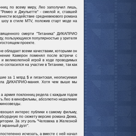
ниц по всему миру, Лео заполучил лишь,
 "Ромео и Джульетте" - смелой и, ставшей
ренести воздействие средневекового романа
 шоу в стиле MTV, положив старт моде на
священного смерти "Титаника" ДИКАПРИО
зду, пользующуюся популярностью у зрителя
огостоящем проекте.
не обладает всеми качествами, которыми он
мнение Камерон поменял после встречи с
 и великолепной игрой в ходе проводимых
 согласился на участие в Титанике, так как
шие за 1 млрд $ и гигантская, неописуемая
нула ДИКАПРИО-мания. Хотя чем выше мы
 а армия поклонниц редела с каждым годом
вать Лео в кинофильмы, абсолютно недалекие
 кинозвезды.
ревзошел интерес публики к самому фильму,
 абсурдную по сюжету версию романа Дюма,
дитории. За эту роль "Человека в Железной
 экранный дуэт".
постепенно исчезать, а вместе с ней начал