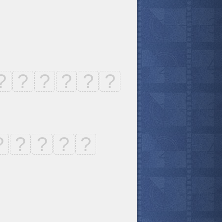
?
?
?
?
?
?
?
?
?
?
?