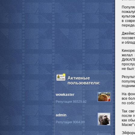
Популя
пожалу
культов
в совр
передел
Джеймс
посовет
и обла
Киноре
желал 
ДИКАПР
прослуш
не был 
Результ
Активные
популя
пользователи:
поднима
На фон
wowkaster
все бол
Репутация 86529.92
по собс
Так св
admin
после 
как об
Репутация 9064.00
Маске" 
Эйфория