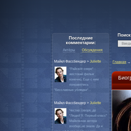
Поиск
Последние
комментарии:
Актёры
Обсуждения
Майкл Фассбендер
>
Juliette
Главная
"Райское озеро"
жестокий фильм
Биог
конечно. Еще с ним
понравились
"Бесславные ублюдки"...
Майкл Фассбендер
>
Juliette
Честно говоря, до
"Людей Х: Первый класс"
Майкла как актера
вообще не знала. Да и