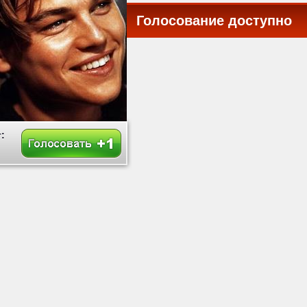
Голосование доступно
все
: