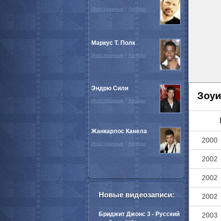
Иностранные
/
Актёры
Маркус Т. Полк
Иностранные
/
Актёры
Эндрю Сили
Зоуи
Иностранные
/
Актёры
Жанкарлос Канела
2000
Иностранные
/
Актёры
2002
2002
Новые видеозаписи:
2002
Бриджит Джонс 3 - Русский
2003