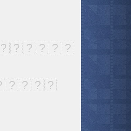
?
?
?
?
?
?
?
?
?
?
?