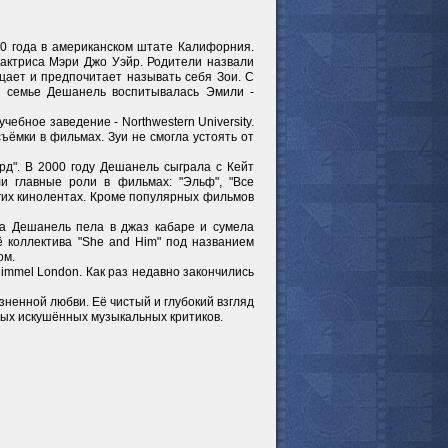
0 года в американском штате Калифорния.
мотреть всё
 актриса Мэри Джо Уэйр. Родители назвали
ицает и предпочитает называть себя Зои. С
в семье Дешанель воспитывалась Эмили -
чебное заведение - Northwestern University.
ъёмки в фильмах. Зуи не смогла устоять от
рд". В 2000 году Дешанель сыграла с Кейт
и главные роли в фильмах: "Эльф", "Все
ругих кинолентах. Кроме популярных фильмов
да Дешанель пела в джаз кабаре и сумела
 коллектива "She and Him" под названием
ом.
immel London. Как раз недавно закончились
зненной любви. Её чистый и глубокий взгляд
мых искушённых музыкальных критиков.