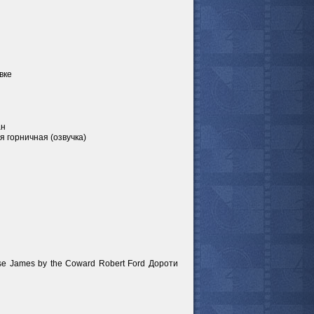
авке
ан
 горничная (озвучка)
se James by the Coward Robert Ford Дороти