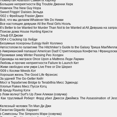
 Покинутая Abandon Саманта Харпер
 Большие неприятности Big Trouble Дженни Херк
 Новичок The New Guy Нора
Sweet Friggin' Daisies Зельда
002 с Фрейзьер Frasier Джен
Всё, что мы делаем Whatever We Do Никки
Все настоящие девушки All the Real Girls Ноэль
It’s Better to be Wanted for Murder Than Not to be Wanted at All Девушка на запр
Поиски дома House Hunting Кристи
Эльф Elf Джови
004 с Cracking Up Хейди
 Безумные похороны Eulogy Кейт Коллинз
Автостопом по галактике The Hitchhiker’s Guide to the Galaxy Триша Мак'Милл
 Американский папаша! American Dad! Стриптизерша Конфетка / Французская
Проживая зиму Winter Passing Риз Холден
 Однажды на матрасе Once Upon a Mattress Леди Ларкин
Любовь и прочие неприятности Failure to Launch Кит
Живи свободно или умри Live Free or Die Шерил
009 с Косяки Weeds Кэт
 Хорошая жизнь The Good Life Фрэнсис
За удачей The Go-Getter Кейт
Мост в Терабитию Bridge to Terabithia Мисс Эдмондс
Хлопья Flakes Мисс Пусси Кэтц
В бреду Raving Кэти
 Лови волну! Surf’s Up Лэни Аликаи (озвучка)
 Как трусливый Роберт Форд убил Джесси Джеймса The Assassination of Jes
 Железный человек Tin Man Ди Джи
Гигантик Gigantic Харриет
ф Симпсоны The Simpsons Мэри (озвучка)