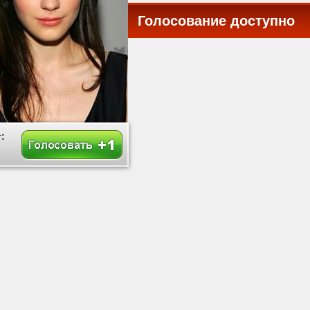
Голосование доступно
все
: