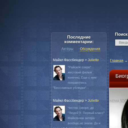
Поиск
Последние
комментарии:
Актёры
Обсуждения
Майкл Фассбендер
>
Juliette
Главная
"Райское озеро"
жестокий фильм
Биог
конечно. Еще с ним
понравились
"Бесславные ублюдки"...
Майкл Фассбендер
>
Juliette
Честно говоря, до
"Людей Х: Первый класс"
Майкла как актера
вообще не знала. Да и