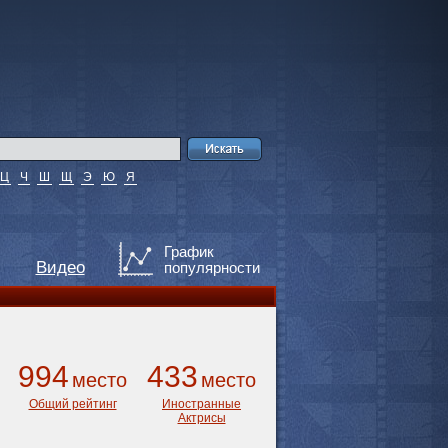
Ц
Ч
Ш
Щ
Э
Ю
Я
График
Видео
популярности
994
433
место
место
Общий рейтинг
Иностранные
Актрисы