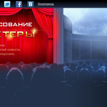
Логин/пароль
ров.
итай новости,
искуссиях.