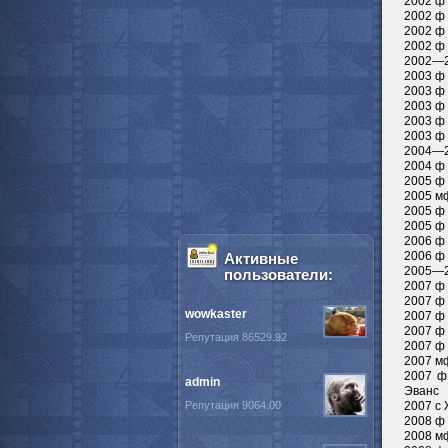
2002 ф
2002 ф
2002 ф
2002 ф 
2002—2
2003 ф 
2003 ф 
2003 ф 
2003 ф 
2003 ф 
2004—2
2004 ф
2005 ф 
2005 мф
2005 ф 
2005 ф
2006 ф 
2006 ф 
Активные
2005—2
пользователи:
2007 ф
2007 ф 
wowkaster
2007 ф 
2007 ф 
Репутация 86529.92
2007 ф 
2007 мф
2007 ф
admin
Эванс
Репутация 9064.00
2007 с
2008 ф 
2008 м