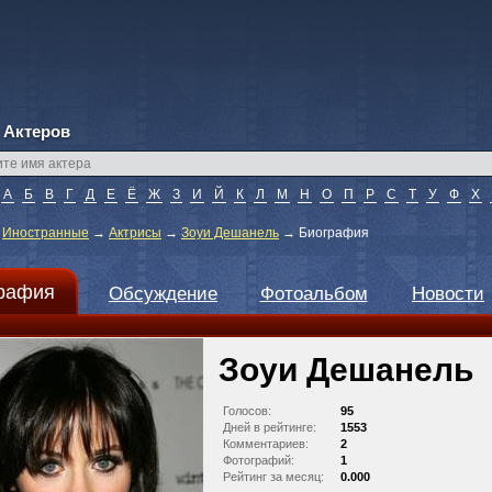
 Актеров
А
Б
В
Г
Д
Е
Ё
Ж
З
И
Й
К
Л
М
Н
О
П
Р
С
Т
У
Ф
Х
→
Иностранные
→
Актрисы
→
Зоуи Дешанель
→
Биография
рафия
Обсуждение
Фотоальбом
Новости
Зоуи Дешанель
Голосов:
95
Дней в рейтинге:
1553
Комментариев:
2
Фотографий:
1
Рейтинг за месяц:
0.000