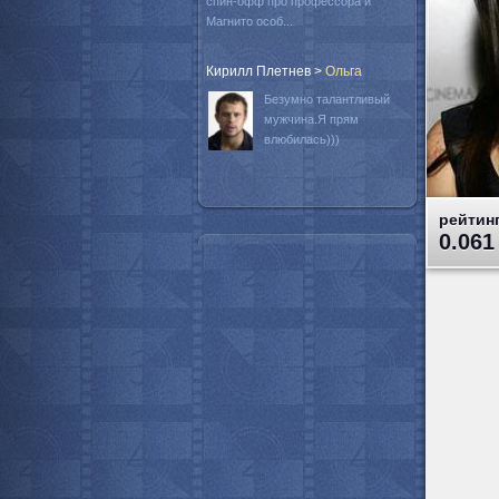
спин-офф про профессора и
Магнито особ...
Кирилл Плетнев
>
Oльга
Безумно талантливый
мужчина.Я прям
влюбилась)))
рейтинг
0.061