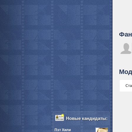
Фан
Мод
Ста
Новые кандидаты:
Пэт Хили