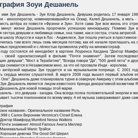
графия Зоуи Дешанель
 имя Зуи Дешанель - Зуи Клэр Дешанель. Девушка родилась 17 января 198
с
уи - кинооператор, номинировавшийся на Оскар, Калеб Дешанель, а мать -
честь актёра из повести «Фрэнни и Зуи». Хотя сама Зуи всю жизнь это отр
 минут жизни Дешанель пророчили успешную кинокарьеру. Помимо Зуи 
 сестра девушки и любимица семьи, она также, как и сестра, стала актрисой.
в школу Искусств и наук в Лос - Анджелесе, Зуи пошла учиться в престижное у
чилась там всего лишь семь месяцев потому, как её начали приглашать на с
ивых предложений и с лёгкостью променяла учёбу на кинематограф.
 году состоялся её кинодебют в картине Лоуренса Касдана "Доктор Мамфо
 - своей одноклассницей в фильме "Почти знаменит". Затем последовал
ие девушки", "Мост в Терабитию", "Всегда говори "Да", "500 дней лета" и д
гда снимается в Независимом кино, за что её прозвали Инди - королева.
 актёрской карьеры Зуи трудится и на музыкальном поприще. С 2001 го
ть сердца многих слушателей. В марте 2008 года вышел первый альбом её
 One". Дешанель даже планировала турне в северную Америку с этим альбом
 Зуи Дешанель является лицом известного бренда декоративной косметики R
 Дешанель для новой помады этой марки.
анель - это девушка - загадка. Она всегда полна положительной энергии и жи
вает тысячи поклонников по всему миру. А её музыка завораживает даже са
графия
сское название↓ Оригинальное название Роль
98 с Салон Вероники Veronica's Closet Елена
 Доктор Мамфорд Mumford Nessa Watkins
 Почти знаменит Almost Famous Анита Миллер
 Маниакальный Manic Трэйси
 Хорошая девочка The Good Girl Шерил