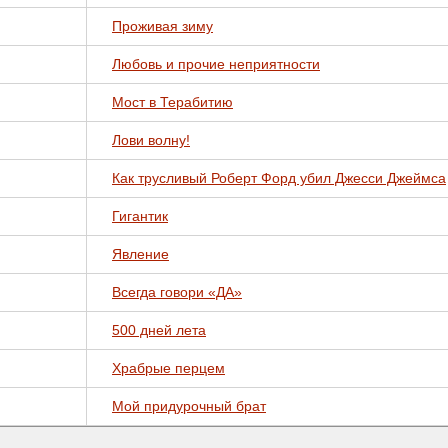
Проживая зиму
Любовь и прочие неприятности
Мост в Терабитию
Лови волну!
Как трусливый Роберт Форд убил Джесси Джеймса
Гигантик
Явление
Всегда говори «ДА»
500 дней лета
Храбрые перцем
Мой придурочный брат