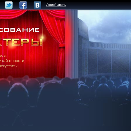
Логин/пароль
ров.
итай новости,
искуссиях.