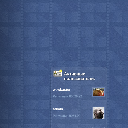
Активные
пользователи:
wowkaster
Репутация 86529.92
admin
Репутация 9064.00