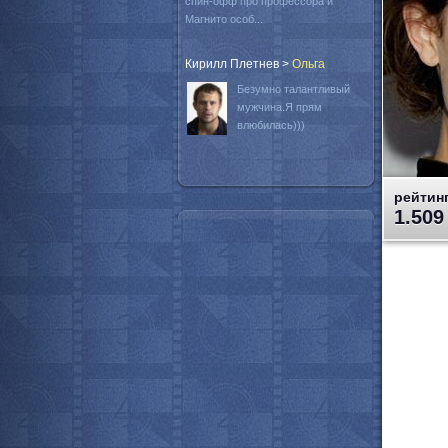
спин-офф про профессора и
Магнито особ...
Кирилл Плетнев
>
Oльга
Безумно талантливый
мужчина.Я прям
влюбилась)))
рейтинг
1.509