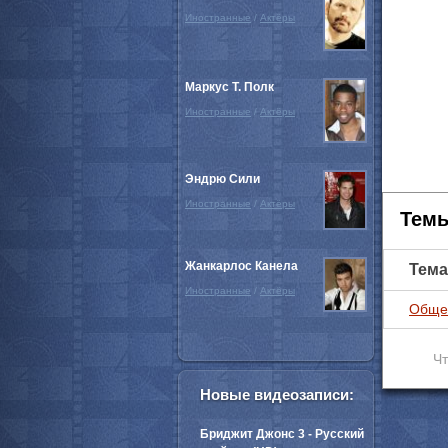
Иностранные
/
Актёры
Маркус Т. Полк
Иностранные
/
Актёры
Эндрю Сили
Иностранные
/
Актёры
Темы
Жанкарлос Канела
Тема
Иностранные
/
Актёры
Обще
Чт
Новые видеозаписи:
Бриджит Джонс 3 - Русский