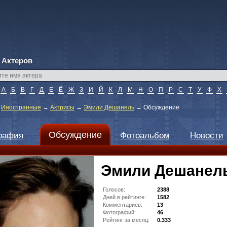
 Актеров
А
Б
В
Г
Д
Е
Ё
Ж
З
И
Й
К
Л
М
Н
О
П
Р
С
Т
У
Ф
Х
→
Иностранные
→
Актрисы
→
Эмили Дешанель
→
Обсуждение
Обсуждение
рафия
Фотоальбом
Новости
Эмили Дешанел
Голосов:
2388
Дней в рейтинге:
1582
Комментариев:
13
Фотографий:
46
Рейтинг за месяц:
0.333