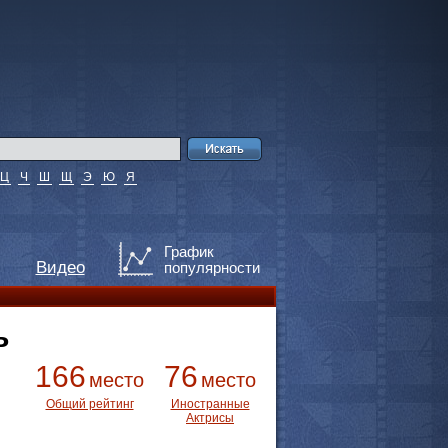
Ц
Ч
Ш
Щ
Э
Ю
Я
График
Видео
популярности
ь
166
76
место
место
Общий рейтинг
Иностранные
Актрисы