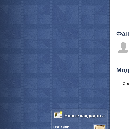
Фан
Мод
Ста
Новые кандидаты:
Пэт Хили