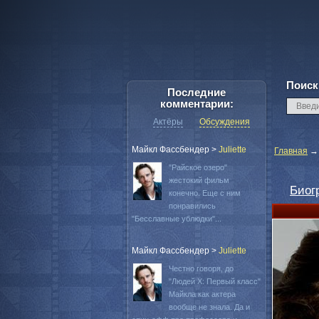
Поиск
Последние
комментарии:
Актёры
Обсуждения
Майкл Фассбендер
>
Juliette
Главная
"Райское озеро"
жестокий фильм
Биог
конечно. Еще с ним
понравились
"Бесславные ублюдки"...
Майкл Фассбендер
>
Juliette
Честно говоря, до
"Людей Х: Первый класс"
Майкла как актера
вообще не знала. Да и