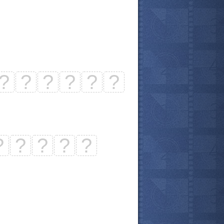
?
?
?
?
?
?
?
?
?
?
?