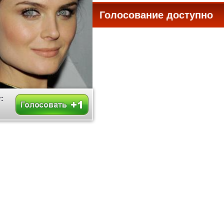
Голосование доступно
все
: