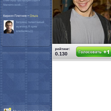
спин-офф про профессора и
Магнито особ...
Кирилл Плетнев
>
Oльга
Безумно талантливый
мужчина.Я прям
влюбилась)))
рейтинг:
0.130