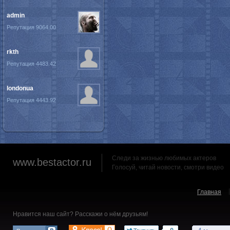
admin
Репутация 9064.00
rkth
Репутация 4483.42
londonua
Репутация 4443.92
Следи за жизнью любимых актеров
www.bestactor.ru
Голосуй, читай новости, смотри видео
Главная
Нравится наш сайт? Расскажи о нём друзьям!