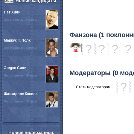
Новые кандидаты:
Пэт Хили
Иностранные
/
Актёры
Фанзона (1 поклонн
Маркус Т. Полк
?
?
?
?
Иностранные
/
Актёры
Эндрю Сили
Модераторы (0 мод
Иностранные
/
Актёры
?
Стать модератором
Жанкарлос Канела
Иностранные
/
Актёры
Новые видеозаписи: