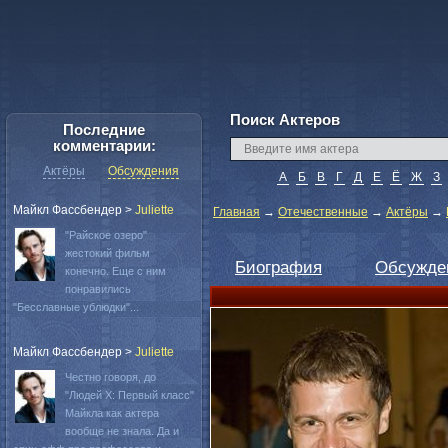
Поиск Актеров
Последние
комментарии:
Актёры
Обсуждения
А
Б
В
Г
Д
Е
Ё
Ж
З
Майкл Фассбендер
>
Juliette
Главная
→
Отечественные
→
Актёры
→
"Райское озеро"
жестокий фильм
Биография
Обсужде
конечно. Еще с ним
понравились
"Бесславные ублюдки"...
Майкл Фассбендер
>
Juliette
Честно говоря, до
"Людей Х: Первый класс"
Майкла как актера
вообще не знала. Да и