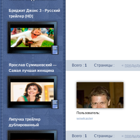
Бриджит Джонс 3 - Русский
трейлер (HD)
Ярослав Сумишевский ---
Всего :
1
Страницы :
«
предыд
Самая лучшая женщина
Пользователь:
wowkaster
Липучка трейлер
дублированный
Всего :
1
Страницы :
«
предыд