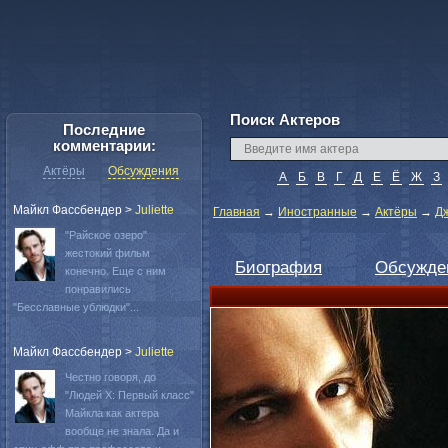
Поиск Актеров
Последние
комментарии:
Актёры
Обсуждения
А
Б
В
Г
Д
Е
Ё
Ж
З
Майкл Фассбендер
>
Juliette
Главная
→
Иностранные
→
Актёры
→
Д
"Райское озеро"
жестокий фильм
Биография
Обсужде
конечно. Еще с ним
понравились
"Бесславные ублюдки"...
Майкл Фассбендер
>
Juliette
Честно говоря, до
"Людей Х: Первый класс"
Майкла как актера
вообще не знала. Да и