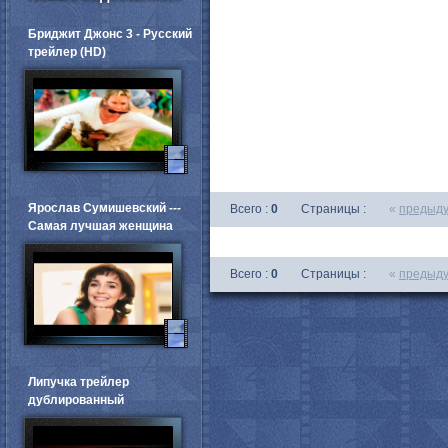
Бриджит Джонс 3 - Русский
трейлер (HD)
Ярослав Сумишевский ---
Всего :
0
Страницы :
«
предыд
Самая лучшая женщина
Всего :
0
Страницы :
«
предыд
Липучка трейлер
дублированный