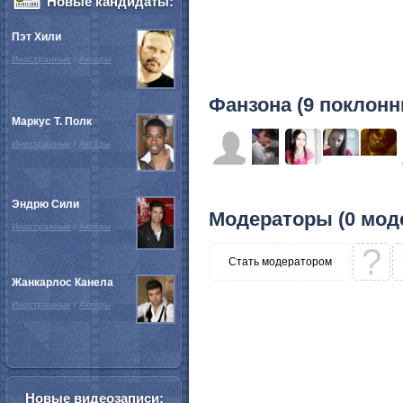
Новые кандидаты:
Пэт Хили
Иностранные
/
Актёры
Фанзона (9 поклонн
Маркус Т. Полк
Иностранные
/
Актёры
Эндрю Сили
Модераторы (0 мод
Иностранные
/
Актёры
?
Стать модератором
Жанкарлос Канела
Иностранные
/
Актёры
Новые видеозаписи: