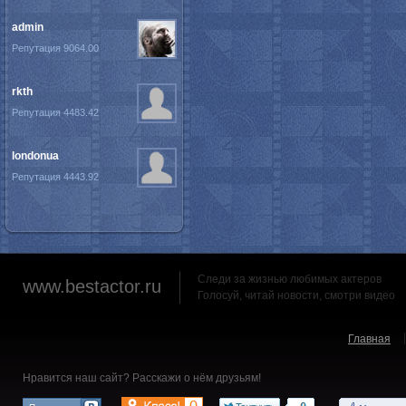
admin
Репутация 9064.00
rkth
Репутация 4483.42
londonua
Репутация 4443.92
Следи за жизнью любимых актеров
www.bestactor.ru
Голосуй, читай новости, смотри видео
Главная
Нравится наш сайт? Расскажи о нём друзьям!