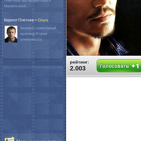
спин-офф про профессора и
Магнито особ...
Кирилл Плетнев
>
Oльга
Безумно талантливый
мужчина.Я прям
влюбилась)))
рейтинг:
2.003