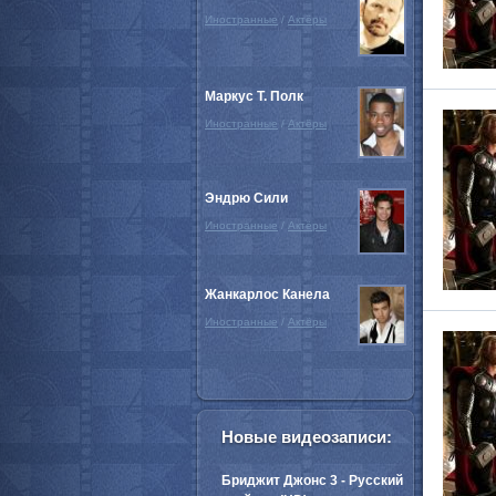
Иностранные
/
Актёры
Маркус Т. Полк
Иностранные
/
Актёры
Эндрю Сили
Иностранные
/
Актёры
Жанкарлос Канела
Иностранные
/
Актёры
Новые видеозаписи:
Бриджит Джонс 3 - Русский