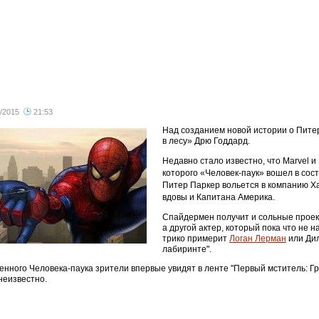
/2015
21:53
все
Над созданием новой истории о Пит
в лесу» Дрю Годдард.
Недавно стало известно, что Marvel и
которого «Человек-паук» вошел в сост
Питер Паркер вольется в компанию Ха
вдовы и Капитана Америка.
Спайдермен получит и сольные проек
а другой актер, который пока что не 
трико примерит
Логан Лерман
или Дил
лабиринте".
нного Человека-паука зрители впервые увидят в ленте "Первый мститель: Гр
неизвестно.