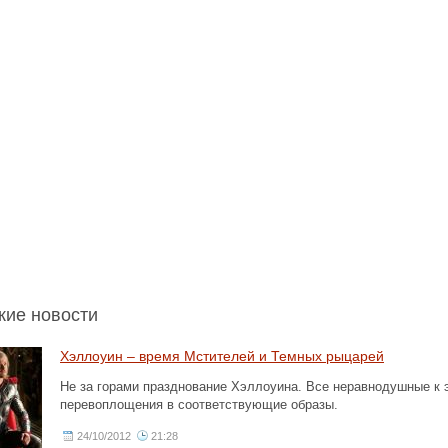
жие новости
Хэллоуин – время Мстителей и Темных рыцарей
Не за горами празднование Хэллоуина. Все неравнодушные к
перевоплощения в соответствующие образы.
24/10/2012
21:28