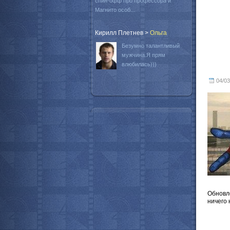
спин-офф про профессора и
Магнито особ...
Кирилл Плетнев
>
Oльга
Безумно талантливый
мужчина.Я прям
влюбилась)))
04/03
Обновле
ничего 