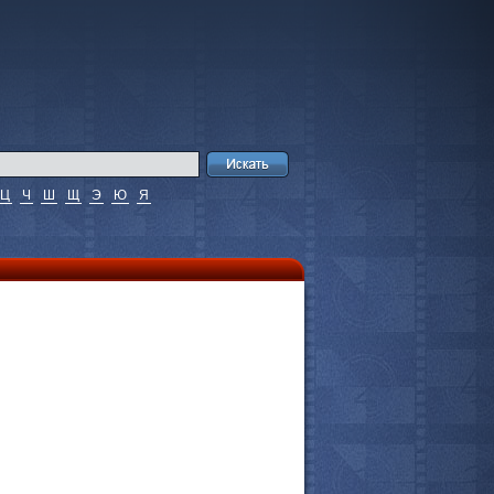
Ц
Ч
Ш
Щ
Э
Ю
Я