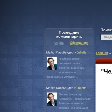
Поиск
Последние
комментарии:
Актёры
Обсуждения
Майкл Фассбендер
>
Juliette
Главная
"Райское озеро"
жестокий фильм
конечно. Еще с ним
"Че
понравились
"Бесславные ублюдки"...
Майкл Фассбендер
>
Juliette
Честно говоря, до
"Людей Х: Первый класс"
Майкла как актера
вообще не знала. Да и