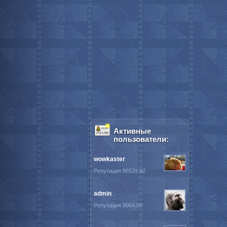
Активные
пользователи:
wowkaster
Репутация 86529.92
admin
Репутация 9064.00