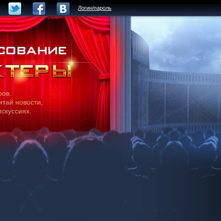
Логин/пароль
ров.
итай новости,
искуссиях.