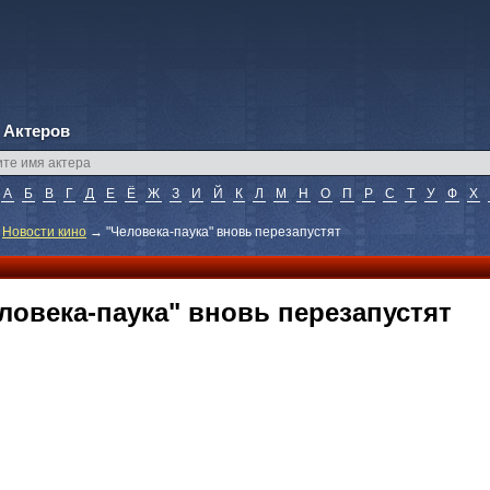
 Актеров
А
Б
В
Г
Д
Е
Ё
Ж
З
И
Й
К
Л
М
Н
О
П
Р
С
Т
У
Ф
Х
→
Новости кино
→
"Человека-паука" вновь перезапустят
ловека-паука" вновь перезапустят